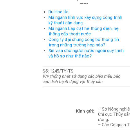
——-
Du Học Úc
Mã ngành lĩnh vực xây dựng công trình
kỹ thuật dân dụng
Mã ngành Lắp đặt hệ thống điện, hệ
thống cấp thoát nước
Công ty đại chúng công bố thông tin
trong những trường hợp nào?
Xin visa cho người nước ngoài quy trình
và hồ sơ như thế nào?
Số: 1245/TY-TS
V/v thống nhất sử dụng các biểu mẫu báo
cáo dịch bệnh động vật thủy sản
– Sở Nông nghiệp
Kính gửi:
Chi cục Thủy sản
ương;
– Các Cơ quan T