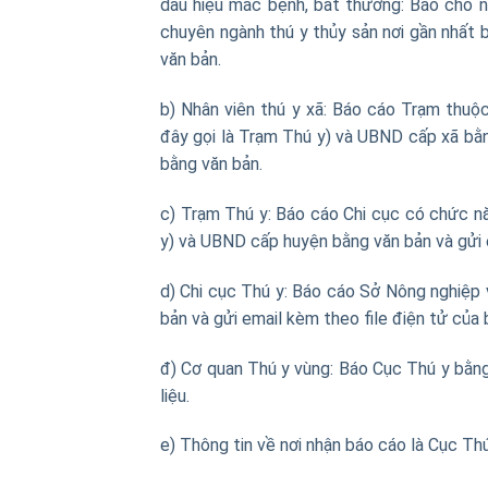
dấu hiệu mắc bệnh, bất thường: Báo cho n
chuyên ngành thú y thủy sản nơi gần nhất bằ
văn bản.
b) Nhân viên thú y xã: Báo cáo Trạm thuộ
đây gọi là Trạm Thú y) và UBND cấp xã bằng 
bằng văn bản.
c) Trạm Thú y: Báo cáo Chi cục có chức nă
y) và UBND cấp huyện bằng văn bản và gửi e
d) Chi cục Thú y: Báo cáo Sở Nông nghiệp 
bản và gửi email kèm theo file điện tử của 
đ) Cơ quan Thú y vùng: Báo Cục Thú y bằng
liệu.
e) Thông tin về nơi nhận báo cáo là Cục Thú