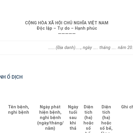
CỘNG HÒA XÃ HỘI CHỦ NGHĨA VIỆT NAM
Độc lập – Tự do – Hạnh phúc
—————
……..(Địa danh)……, ngày ….. tháng ….. năm 20
NH Ổ DỊCH
g
Tên bệnh,
Ngày phát
Ngày
Diện
Diện
Ghi c
nghi bệnh
hiện bệnh,
tuổi
tích
tích
nghi bệnh
sau
(ha)
(ha)
(ngày/tháng/
khi
hoặc
hoặc
năm)
thả
số
số bể,