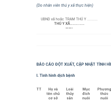
(Do nhân viên thú y xã thực hiện)
UBND xã hoặc TRẠM THÚ Y ……..……
THÚ Y XÃ…
……..
……
——-
BÁO CÁO ĐỘT XUẤT, CẬP NHẬT TÌNH HÌ
I. Tình hình dịch bệnh
TT
Họ và
Loài
Mục
Phươn
tên chủ
thủy
đích
thức
cơ sở
sản
nuôi
nuôi