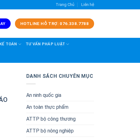
Trang Chủ
Liên hệ
GAY
HOTLINE HỖ TRỢ: 076.338.7788
 KẾ TOÁN
TƯ VẤN PHÁP LUẬT
DANH SÁCH CHUYÊN MỤC
An ninh quốc gia
BÁO
An toàn thực phẩm
ATTP bộ công thương
ATTP bộ nông nghiệp