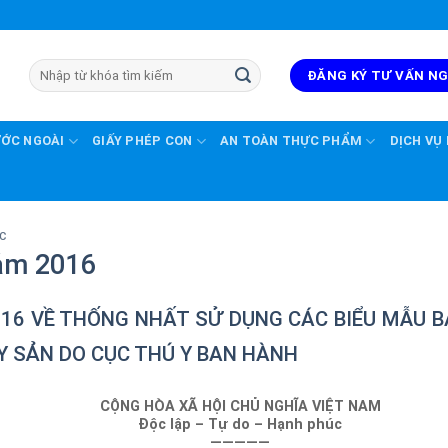
ĐĂNG KÝ TƯ VẤN N
ƯỚC NGOÀI
GIẤY PHÉP CON
AN TOÀN THỰC PHẨM
DỊCH VỤ
C
ăm 2016
16 VỀ THỐNG NHẤT SỬ DỤNG CÁC BIỂU MẪU 
Y SẢN DO CỤC THÚ Y BAN HÀNH
CỘNG HÒA XÃ HỘI CHỦ NGHĨA VIỆT NAM
Độc lập – Tự do – Hạnh phúc
—————