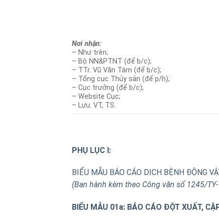
Nơi nhận:
– Như trên;
– Bộ NN&PTNT (để b/c);
– TTr. Vũ Văn Tám (để b/c);
– Tổng cục Thủy sản (để p/h);
– Cục trưởng (để b/c);
– Website Cục;
– Lưu: VT, TS.
PHỤ LỤC I:
BIỂU MẪU BÁO CÁO DỊCH BỆNH ĐỘNG V
(Ban hành kèm theo Công văn số 1245/TY-
BIỂU MẪU 01a: BÁO CÁO ĐỘT XUẤT, CẬP