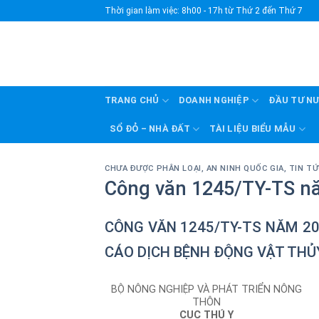
Skip
Thời gian làm việc: 8h00 - 17h từ Thứ 2 đến Thứ 7
to
content
TRANG CHỦ
DOANH NGHIỆP
ĐẦU TƯ N
SỔ ĐỎ – NHÀ ĐẤT
TÀI LIỆU BIỂU MẪU
CHƯA ĐƯỢC PHÂN LOẠI
,
AN NINH QUỐC GIA
,
TIN TỨ
Công văn 1245/TY-TS n
CÔNG VĂN 1245/TY-TS NĂM 20
CÁO DỊCH BỆNH ĐỘNG VẬT THỦ
BỘ NÔNG NGHIỆP VÀ PHÁT TRIỂN NÔNG
THÔN
CỤC THÚ Y