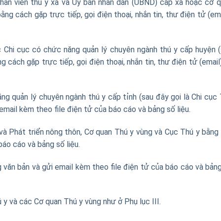
hân viên thú y xã và Ủy ban nhân dân (UBND) cấp xã hoặc cơ 
ng cách gặp trực tiếp, gọi điện thoại, nhắn tin, thư điện tử (ema
c Chi cục có chức năng quản lý chuyên ngành thú y cấp huyện 
cách gặp trực tiếp, gọi điện thoại, nhắn tin, thư điện tử (email
ng quản lý chuyên ngành thú y cấp tỉnh (sau đây gọi là Chi cục
mail kèm theo file điện tử của báo cáo và bảng số liệu.
và Phát triển nông thôn, Cơ quan Thú y vùng và Cục Thú y bằng
báo cáo và bảng số liệu.
 văn bản và gửi email kèm theo file điện tử của báo cáo và bản
 y và các Cơ quan Thú y vùng như ở Phụ lục III.