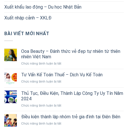
Xuất khẩu lao động – Du học Nhật Bản
Xuất nhập cảnh – XKLĐ
BÀI VIẾT MỚI NHẤT
Ooa Beauty – Đánh thức vẻ đẹp tự nhiên từ thiên
nhiên Việt Nam
ở
Chức năng bình luận bị tắt
Ooa
Beauty
Tư Vấn Kế Toán Thuế – Dịch Vụ Kế Toán
–
ở
Chức năng bình luận bị tắt
Đánh
Tư
thức
Vấn
Thủ Tục, Điều Kiện, Thành Lập Công Ty Uy Tín Năm
vẻ
Kế
đẹp
2024
Toán
tự
ở
Chức năng bình luận bị tắt
Thuế
nhiên
Thủ
–
từ
Tục,
Dịch
Điều kiện thành lập nhóm trẻ gia đình tại Điện Biên
thiên
Điều
Vụ
nhiên
ở
Chức năng bình luận bị tắt
Kiện,
Kế
Việt