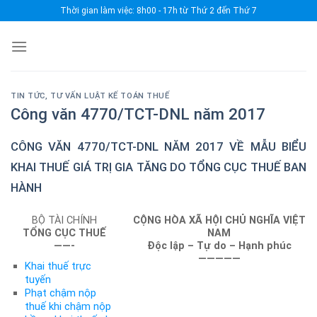
Skip
Thời gian làm việc: 8h00 - 17h từ Thứ 2 đến Thứ 7
to
content
TIN TỨC
,
TƯ VẤN LUẬT KẾ TOÁN THUẾ
Công văn 4770/TCT-DNL năm 2017
CÔNG VĂN 4770/TCT-DNL NĂM 2017 VỀ MẪU BIỂU
KHAI THUẾ GIÁ TRỊ GIA TĂNG DO TỔNG CỤC THUẾ BAN
HÀNH
BỘ TÀI CHÍNH
CỘNG HÒA XÃ HỘI CHỦ NGHĨA VIỆT
TỔNG CỤC THUẾ
NAM
——-
Độc lập – Tự do – Hạnh phúc
—————
Khai thuế trực
tuyến
Phạt chậm nộp
thuế khi chậm nộp