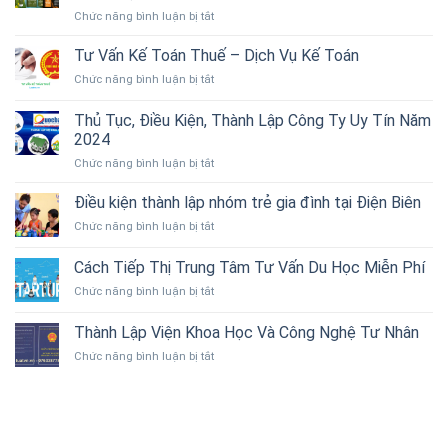
ở
Chức năng bình luận bị tắt
Ooa
Beauty
Tư Vấn Kế Toán Thuế – Dịch Vụ Kế Toán
–
ở
Chức năng bình luận bị tắt
Đánh
Tư
thức
Vấn
Thủ Tục, Điều Kiện, Thành Lập Công Ty Uy Tín Năm
vẻ
Kế
đẹp
2024
Toán
tự
ở
Chức năng bình luận bị tắt
Thuế
nhiên
Thủ
–
từ
Tục,
Dịch
Điều kiện thành lập nhóm trẻ gia đình tại Điện Biên
thiên
Điều
Vụ
nhiên
ở
Chức năng bình luận bị tắt
Kiện,
Kế
Việt
Điều
Thành
Toán
Nam
kiện
Cách Tiếp Thị Trung Tâm Tư Vấn Du Học Miễn Phí
Lập
thành
Công
ở
Chức năng bình luận bị tắt
lập
Ty
Cách
nhóm
Uy
Tiếp
trẻ
Thành Lập Viện Khoa Học Và Công Nghệ Tư Nhân
Tín
Thị
gia
Năm
ở
Chức năng bình luận bị tắt
Trung
đình
2024
Thành
Tâm
tại
Lập
Tư
Điện
Viện
Vấn
Biên
Khoa
Du
Học
Học