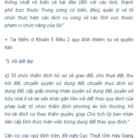
thống nhất về biển và hải đảo (đối với các tỉnh, thành
ph
ố
trực thuộc Trung ương c
ó
biển, đảo); quản l
ý
và tổ
chức thực hiện các dịch vụ công về các lĩnh vực thuộc
phạm vi chức năng của Sở.”
+ Tại Điểm d Khoản 5 Điều 2 quy định nhiệm vụ và quyền
hạn:
“5.
V
ề đất đai:
d) Tổ chức thẩm định hồ sơ về giao đất, cho thuê đất, thu
hồi đất, chuyển quyền sử dụng đất, chuyển mục đích sử
dụng đất, cấp giấy chứng nhận quyền sử dụng đất, quyền sở
hữu nhà ở và tài sản khác g
ắ
n
liền
với đất theo quy định của
pháp luật; tổ chức thẩm định phương án bồi thường, hỗ
trợ tái định cư theo th
ẩ
m quy
ề
n; giúp Chủ tịch Ủy ban nhân
dân cấp tỉnh thực hiện việc
t
rưng dụng đất theo quy định;”
C
ă
n cứ các quy định trên, đề nghị Cục Thuế tỉnh Hậu Giang