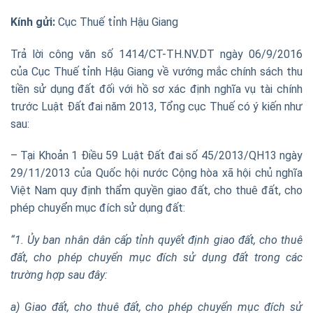
Kính gửi:
Cục Thuế tỉnh Hậu Giang
Trả lời công văn số 1414/CT-TH.NV.DT ngày 06/9/2016
của Cục Thuế t
ỉ
nh Hậu Giang về vướng m
ắ
c chính sách thu
tiền sử dụng đất đối với hồ sơ xác định nghĩa vụ tài chính
trước Luật Đất đai năm 2013, Tổng cục Thuế có ý kiến như
sau:
– Tại Khoản 1 Điều 59 Luật Đất đai số 45/2013/QH13 n
g
ày
29/11/2013 của Quốc hội nước Cộng hòa xã hội chủ nghĩa
Việt Nam quy định thẩm quyền giao đất, cho thuê đất
,
cho
phép chu
yể
n mục đích sử dụng đất:
“1
.
Ủy b
an nhân dân cấp tỉnh qu
y
ết định giao đất, cho thuê
đất, cho phép chuy
ể
n mục đích sử dụng đất
trong
các
trường hợp sau đây:
a) Giao đ
ấ
t, cho thuê đất, cho phép chuy
ể
n mục đích sử