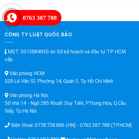
Và
Miễn
Công
Phí
Nghệ
0763 387 788
Tư
Nhân
CÔNG TY LUẬT QUỐC BẢO
MST: 0315884930 do Sở kế hoạch và đầu tư TP HCM
cấp.
Văn phòng HCM:
528 Lê Văn Sĩ, Phường 14, Quận 3, Tp Hồ Chí Minh
Văn phòng Hà Nội:
Số nhà 14 - Ngõ 285 Khuất Duy Tiến, P.Trung Hòa, Q.Cầu
Giấy, Tp.Hà Nội.
Điện thoại:
0778.738.886 (HN)
-
0763.387.788 (TP.HCM)