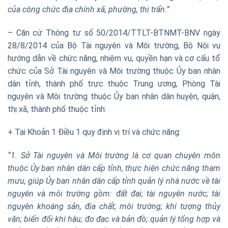
của công chức địa ch
í
nh xã, phường, thị tr
ấ
n.
”
– Căn cứ Thông tư số 50/2014/TTLT-BTNMT-BNV ngày
28/8/2014 của Bộ Tài nguyên và Môi trường, Bộ Nội vụ
hướng dẫn về chức năng, nhiệm vụ, quyền hạn và cơ cấu tổ
chức của Sở Tài nguyên và Môi trường thuộc Ủy ban nhân
dân tỉnh, thành phố trực thuộc Trung ương, Phòng Tài
nguyên và Môi trường thuộc Ủy ban nhân dân huyện, quận,
thị xã, thành phố thuộc tỉnh:
+ Tại Khoản 1 Điều 1 quy định vị trí và chức năng:
“
1
. Sở Tài nguyên và Môi trường là cơ quan chuyên môn
thuộc Ủy ban nhân dân cấp tỉnh, thực hiện chức năng tham
mưu, giúp Ủy ban nhân dân cấp tỉnh quản
lý
nhà nước về tài
nguyên và môi trường gồm: đất đai; tài nguyên nước; tài
nguyên kho
á
ng sản, địa chất; môi trường; khí tượng thủy
văn; bi
ế
n đ
ổ
i khí hậu; đo đạc và bản đồ; quản
lý
tổng hợp và