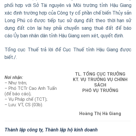
ph
ố
i hợp với Sở Tài nguyên và Môi trường tỉnh Hậu Giang
xác định trường hợp của Công ty c
ổ
phần ch
ế
biến Thủy sản
Lon
g
Phú có được tiếp tục sử dụn
g
đất theo thời hạn sử
dụng đ
ấ
t còn lại hay phải chuyển sang thuê đất đ
ể
b
á
o
c
á
o
Ủy
ban nhân dân tỉnh Hậu Giang xem xét, quyết định.
Tổng cục Thuế trả lời để Cục Thuế tỉnh Hậu Giang được
biết./.
TL. T
Ổ
NG CỤC TRƯỞNG
Nơi nhận:
KT. VỤ TRƯỞNG VỤ CHÍNH
– Như trên;
SÁCH
– Phó TCT
r
Cao Anh Tuấn
PHÓ VỤ TR
Ư
ỞNG
(đ
ể
báo cáo);
– Vụ P
háp chế
(TCT);
– Lưu: VT, CS (
0
3b).
H
o
àng Th
ị
Hà Giang
Thành lập công ty, Thành lập hộ kinh doanh