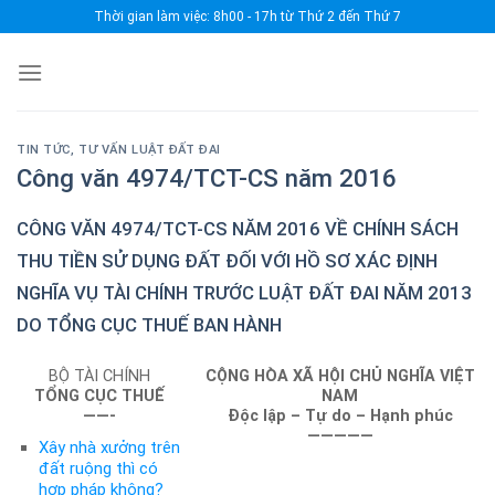
Skip
Thời gian làm việc: 8h00 - 17h từ Thứ 2 đến Thứ 7
to
content
TIN TỨC
,
TƯ VẤN LUẬT ĐẤT ĐAI
Công văn 4974/TCT-CS năm 2016
CÔNG VĂN 4974/TCT-CS NĂM 2016 VỀ CHÍNH SÁCH
THU TIỀN SỬ DỤNG ĐẤT ĐỐI VỚI HỒ SƠ XÁC ĐỊNH
NGHĨA VỤ TÀI CHÍNH TRƯỚC LUẬT ĐẤT ĐAI NĂM 2013
DO TỔNG CỤC THUẾ BAN HÀNH
BỘ TÀI CHÍNH
CỘNG HÒA XÃ HỘI CHỦ NGHĨA VIỆT
TỔNG CỤC THUẾ
NAM
——-
Độc lập – Tự do – Hạnh phúc
—————
Xây nhà xưởng trên
đất ruộng thì có
hợp pháp không?