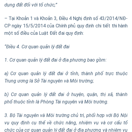
dụng đất đối với tổ chức;”
– Tại Khoản 1 và Khoản 3, Điều 4 Nghị định số 43/2014/NĐ-
CP ngày 15/5/2014 của Chính phủ quy định chi tiết thi hành
một s
ố
điều của Luật Đất đai quy định:
“Điều 4. Cơ quan quản lý đất đai
1. Cơ quan quản lý đất đai ở địa phương bao gồm:
a) Cơ quan quản lý đất đai ở tỉnh, thành phố trực thuộc
Trung ương là Sở Tài nguyên và Môi trường;
b) Cơ quan quản
lý
đất
đai ở huyện, quận, thị xã, thành
phố thuộc tỉnh là Phòng Tài nguyên và M
ô
i trường.
3. Bộ Tài nguyên và Môi trường chủ trì, ph
ố
i hợp với Bộ Nội
vụ quy định cụ thể về chức năng, nhiệm vụ và cơ cấu tổ
chức của cơ quan qu
ả
n
lý đất
đai ở địa phương và nhiệm vụ