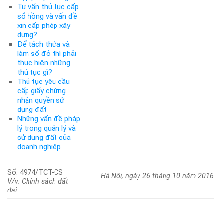
Tư vấn thủ tục cấp
sổ hồng và vấn đề
xin cấp phép xây
dựng?
Để tách thửa và
làm sổ đỏ thì phải
thực hiện những
thủ tục gì?
Thủ tục yêu cầu
cấp giấy chứng
nhận quyền sử
dụng đất
Những vấn đề pháp
lý trong quản lý và
sử dung đất của
doanh nghiệp
Số:
4974/
TCT-CS
Hà Nội
, ngày
26
tháng
10
năm 2016
V/v: Chính sách đất
đai.