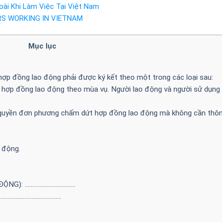
ài Khi Làm Việc Tại Việt Nam
RS WORKING IN VIETNAM
Mục lục
ợp đồng lao động phải được ký kết theo một trong các loại sau:
hợp đồng lao động theo mùa vụ. Người lao động và người sử dụng
 quyền đơn phương chấm dứt hợp đồng lao động mà không cần thô
 động.
ĐỘNG): ………………….…………
…………….……………………….