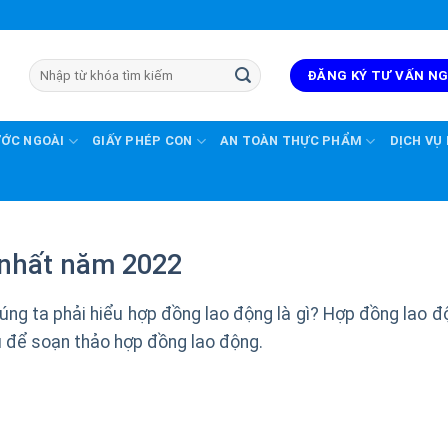
ĐĂNG KÝ TƯ VẤN N
ƯỚC NGOÀI
GIẤY PHÉP CON
AN TOÀN THỰC PHẨM
DỊCH VỤ
 nhất năm 2022
úng ta phải hiểu hợp đồng lao động là gì? Hợp đồng lao đ
u để soạn thảo hợp đồng lao động.