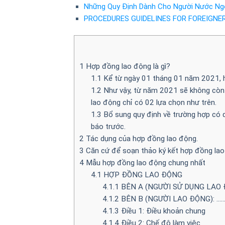
Những Quy Định Dành Cho Người Nước Ngo
PROCEDURES GUIDELINES FOR FOREIGNE
1
Hợp đồng lao động là gì?
1.1
Kể từ ngày 01 tháng 01 năm 2021, h
1.2
Như vậy, từ năm 2021 sẽ không còn 
lao động chỉ có 02 lựa chọn như trên.
1.3
Bổ sung quy định về trường hợp có
báo trước.
2
Tác dụng của hợp đồng lao động.
3
Căn cứ để soạn thảo ký kết hợp đồng lao
4
Mẫu hợp đồng lao động chung nhất
4.1
HỢP ĐỒNG LAO ĐỘNG
4.1.1
BÊN A (NGƯỜI SỬ DỤNG LAO 
4.1.2
BÊN B (NGƯỜI LAO ĐỘNG): …
4.1.3
Điều 1: Điều khoản chung
4.1.4
Điều 2: Chế độ làm việc