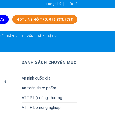
Trang Chủ
Liên hệ
GAY
HOTLINE HỖ TRỢ: 076.338.7788
 KẾ TOÁN
TƯ VẤN PHÁP LUẬT
DANH SÁCH CHUYÊN MỤC
An ninh quốc gia
ộng
An toàn thực phẩm
ATTP bộ công thương
ATTP bộ nông nghiệp