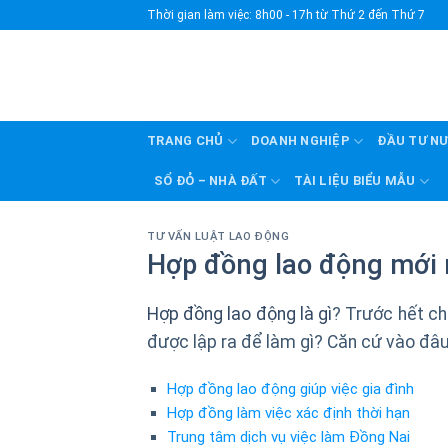
Skip
Thời gian làm việc: 8h00 - 17h từ Thứ 2 đến Thứ 7
to
content
TRANG CHỦ
DOANH NGHIỆP
ĐẦU TƯ N
SỔ ĐỎ – NHÀ ĐẤT
TÀI LIỆU BIỂU MẪU
TƯ VẤN LUẬT LAO ĐỘNG
Hợp đồng lao động mới
Hợp đồng lao động là gì
? Trước hết ch
được lập ra để làm gì? Căn cứ vào đâ
Hợp đồng lao động giúp việc gia đình
Hợp đồng làm việc xác định thời hạn
Trung tâm dịch vụ việc làm Đồng Nai