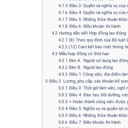
4.1.5
Điều 3: Quyền và nghĩa vụ của 
4.1.6
Điều 4: Quyền và nghĩa vụ của 
4.1.7
Điều 5: Những thỏa thuận khác
4.1.8
Điều 6: Điều khoản thi hành
4.2
Hướng dẫn viết Hợp đồng lao động:
4.2.1
(8) Theo quy định của Bộ luật
4.2.2
(12) Cam kết bảo mật thông ti
4.3
Mẫu hợp đồng có thời hạn
4.3.1
Bên A : Người sử dụng lao độn
4.3.2
Bên B : Người lao động
4.3.3
Điều 1: Công việc, địa điểm là
5
Điều 2: Lương, phụ cấp, các khoản bổ sun
5.0.1
Điều 3: Thời giờ làm việc, ngh
5.0.2
Điều 4: Đào tạo, bồi dưỡng, các
5.0.3
+ Hoàn thành công việc được gi
5.0.4
Điều 5: Nghĩa vụ và quyền lợi 
5.0.5
Điều 6: Những thỏa thuận khác
5.0.6
Điều 7: Điều khoản thi hành