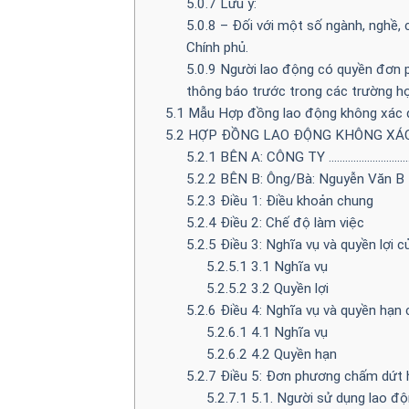
5.0.7
Lưu ý:
5.0.8
– Đối với một số ngành, nghề, c
Chính phủ.
5.0.9
Người lao động có quyền đơn 
thông báo trước trong các trường h
5.1
Mẫu Hợp đồng lao động không xác đ
5.2
HỢP ĐỒNG LAO ĐỘNG KHÔNG XÁC
5.2.1
BÊN A: CÔNG TY …………………………
5.2.2
BÊN B: Ông/Bà: Nguyễn Văn B
5.2.3
Điều 1: Điều khoản chung
5.2.4
Điều 2: Chế độ làm việc
5.2.5
Điều 3: Nghĩa vụ và quyền lợi c
5.2.5.1
3.1 Nghĩa vụ
5.2.5.2
3.2 Quyền lợi
5.2.6
Điều 4: Nghĩa vụ và quyền hạn 
5.2.6.1
4.1 Nghĩa vụ
5.2.6.2
4.2 Quyền hạn
5.2.7
Điều 5: Đơn phương chấm dứt 
5.2.7.1
5.1. Người sử dụng lao đ