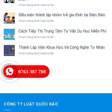
Toán
tự
ở
Chức năng bình luận bị tắt
Thuế
nhiên
Thủ
–
từ
Tục,
Dịch
Điều kiện thành lập nhóm trẻ gia đình tại Điện Biên
thiên
Điều
Vụ
nhiên
ở
Chức năng bình luận bị tắt
Kiện,
Kế
Việt
Điều
Thành
Toán
Nam
kiện
Cách Tiếp Thị Trung Tâm Tư Vấn Du Học Miễn Phí
Lập
thành
Công
ở
Chức năng bình luận bị tắt
lập
Ty
Cách
nhóm
Uy
Tiếp
trẻ
Thành Lập Viện Khoa Học Và Công Nghệ Tư Nhân
Tín
Thị
gia
Năm
ở
Chức năng bình luận bị tắt
Trung
đình
2024
Thành
Tâm
tại
Lập
Tư
Điện
Viện
Vấn
Biên
Khoa
0763 387 788
Du
Học
Học
Và
Miễn
Công
Phí
Nghệ
Tư
Nhân
CÔNG TY LUẬT QUỐC BẢO