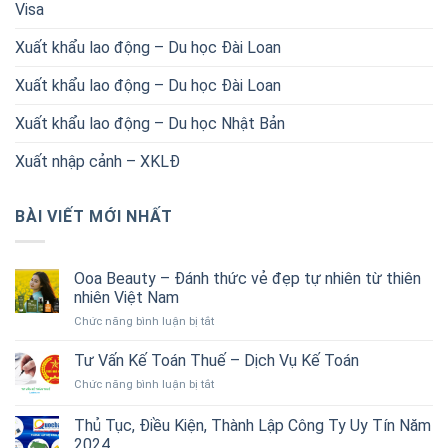
Visa
Xuất khẩu lao động – Du học Đài Loan
Xuất khẩu lao động – Du học Đài Loan
Xuất khẩu lao động – Du học Nhật Bản
Xuất nhập cảnh – XKLĐ
BÀI VIẾT MỚI NHẤT
Ooa Beauty – Đánh thức vẻ đẹp tự nhiên từ thiên
nhiên Việt Nam
ở
Chức năng bình luận bị tắt
Ooa
Beauty
Tư Vấn Kế Toán Thuế – Dịch Vụ Kế Toán
–
ở
Chức năng bình luận bị tắt
Đánh
Tư
thức
Vấn
Thủ Tục, Điều Kiện, Thành Lập Công Ty Uy Tín Năm
vẻ
Kế
đẹp
2024