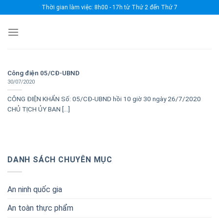
Skip
Thời gian làm việc: 8h00 - 17h từ Thứ 2 đến Thứ 7
to
content
Công điện 05/CĐ-UBND
30/07/2020
CÔNG ĐIỆN KHẨN Số: 05/CĐ-UBND hồi 10 giờ 30 ngày 26/7/2020
CHỦ TỊCH ỦY BAN [...]
DANH SÁCH CHUYÊN MỤC
An ninh quốc gia
An toàn thực phẩm