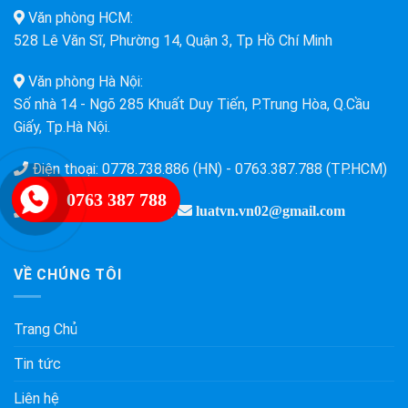
Văn phòng HCM:
528 Lê Văn Sĩ, Phường 14, Quận 3, Tp Hồ Chí Minh
Văn phòng Hà Nội:
Số nhà 14 - Ngõ 285 Khuất Duy Tiến, P.Trung Hòa, Q.Cầu
Giấy, Tp.Hà Nội.
Điện thoại:
0778.738.886 (HN)
-
0763.387.788 (TP.HCM)
0763 387 788
Hotline
0763.387.788
|
luatvn.vn02@gmail.com
VỀ CHÚNG TÔI
Trang Chủ
Tin tức
Liên hệ