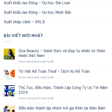
Xuất khẩu lao động – Du học Đài Loan
Xuất khẩu lao động – Du học Nhật Bản
Xuất nhập cảnh – XKLĐ
BÀI VIẾT MỚI NHẤT
Ooa Beauty – Đánh thức vẻ đẹp tự nhiên từ thiên
nhiên Việt Nam
ở
Chức năng bình luận bị tắt
Ooa
Beauty
Tư Vấn Kế Toán Thuế – Dịch Vụ Kế Toán
–
ở
Chức năng bình luận bị tắt
Đánh
Tư
thức
Vấn
Thủ Tục, Điều Kiện, Thành Lập Công Ty Uy Tín Năm
vẻ
Kế
đẹp
2024
Toán
tự
ở
Chức năng bình luận bị tắt
Thuế
nhiên
Thủ
–
từ
Tục,
Dịch
Điều kiện thành lập nhóm trẻ gia đình tại Điện Biên
thiên
Điều
Vụ