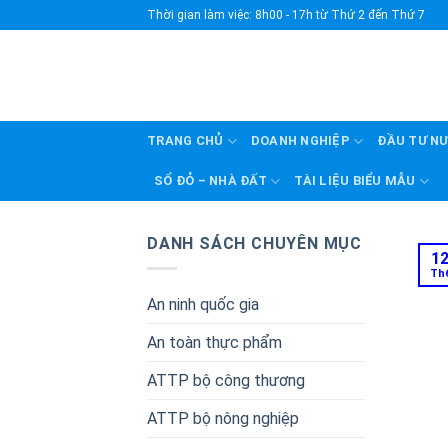
Skip
Thời gian làm việc: 8h00 - 17h từ Thứ 2 đến Thứ 7
to
content
TRANG CHỦ
DOANH NGHIỆP
ĐẦU TƯ N
SỔ ĐỎ – NHÀ ĐẤT
TÀI LIỆU BIỂU MẪU
DANH SÁCH CHUYÊN MỤC
1
Th
An ninh quốc gia
An toàn thực phẩm
ATTP bộ công thương
ATTP bộ nông nghiệp