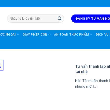
ĐĂNG KÝ TƯ VẤN N
ƯỚC NGOÀI
GIẤY PHÉP CON
AN TOÀN THỰC PHẨM
DỊCH VỤ
2
Tư vấn thành lập 
6
tại nhà
Hỏi: Tôi muốn thành 
nhưng mới [...]