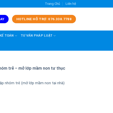
Trang Chủ
Liên hệ
GAY
HOTLINE HỖ TRỢ: 076.338.7788
 KẾ TOÁN
TƯ VẤN PHÁP LUẬT
nhóm trẻ – mở lớp mầm non tư thục
lập nhóm trẻ (mở lớp mầm non tại nhà)