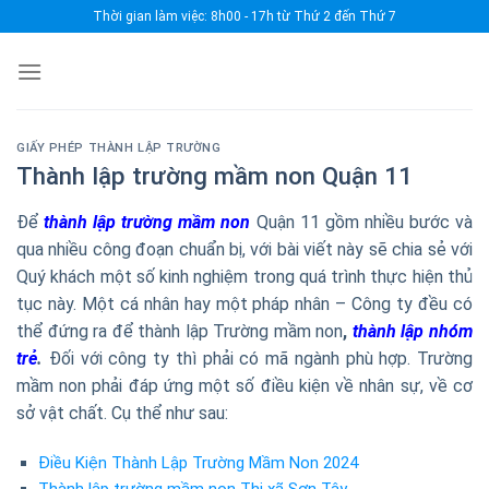
Skip
Thời gian làm việc: 8h00 - 17h từ Thứ 2 đến Thứ 7
to
content
GIẤY PHÉP THÀNH LẬP TRƯỜNG
Thành lập trường mầm non Quận 11
Để
thành lập trường mầm non
Quận 11 gồm nhiều bước và
qua nhiều công đoạn chuẩn bị, với bài viết này sẽ chia sẻ với
Quý khách một số kinh nghiệm trong quá trình thực hiện thủ
tục này. Một cá nhân hay một pháp nhân – Công ty đều có
thể đứng ra để thành lập Trường mầm non
,
thành lập nhóm
trẻ
.
Đối với công ty thì phải có mã ngành phù hợp. Trường
mầm non phải đáp ứng một số điều kiện về nhân sự, về cơ
sở vật chất. Cụ thể như sau:
Điều Kiện Thành Lập Trường Mầm Non 2024
Thành lập trường mầm non Thị xã Sơn Tây