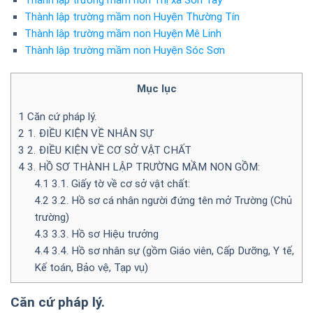
Thành lập trường mầm non Huyện Thường Tín
Thành lập trường mầm non Huyện Mê Linh
Thành lập trường mầm non Huyện Sóc Sơn
Mục lục
1
Căn cứ pháp lý.
2
1. ĐIỀU KIỆN VỀ NHÂN SỰ
3
2. ĐIỀU KIỆN VỀ CƠ SỞ VẬT CHẤT
4
3. HỒ SƠ THÀNH LẬP TRƯỜNG MẦM NON GỒM:
4.1
3.1. Giấy tờ về cơ sở vật chất:
4.2
3.2. Hồ sơ cá nhân người đứng tên mở Trường (Chủ
trường)
4.3
3.3. Hồ sơ Hiệu trưởng
4.4
3.4. Hồ sơ nhân sự (gồm Giáo viên, Cấp Dưỡng, Y tế,
Kế toán, Bảo vệ, Tạp vụ)
Căn cứ pháp lý.