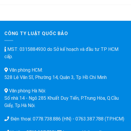
Và
Miễn
Công
Phí
Nghệ
Tư
Nhân
CÔNG TY LUẬT QUỐC BẢO
MST: 0315884930 do Sở kế hoạch và đầu tư TP HCM
cấp.
Văn phòng HCM:
528 Lê Văn Sĩ, Phường 14, Quận 3, Tp Hồ Chí Minh
Văn phòng Hà Nội:
Số nhà 14 - Ngõ 285 Khuất Duy Tiến, P.Trung Hòa, Q.Cầu
Giấy, Tp.Hà Nội.
Điện thoại:
0778.738.886 (HN)
-
0763.387.788 (TP.HCM)