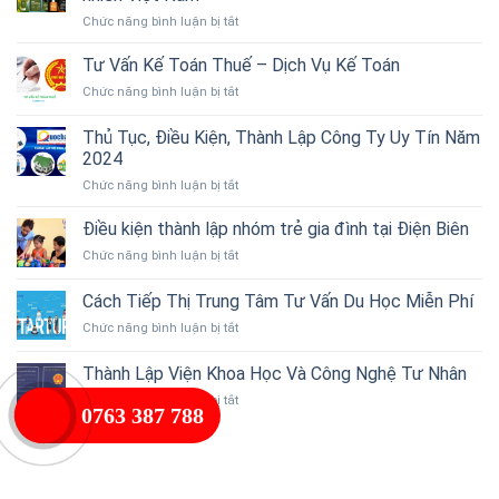
ở
Chức năng bình luận bị tắt
Ooa
Beauty
Tư Vấn Kế Toán Thuế – Dịch Vụ Kế Toán
–
ở
Chức năng bình luận bị tắt
Đánh
Tư
thức
Vấn
Thủ Tục, Điều Kiện, Thành Lập Công Ty Uy Tín Năm
vẻ
Kế
đẹp
2024
Toán
tự
ở
Chức năng bình luận bị tắt
Thuế
nhiên
Thủ
–
từ
Tục,
Dịch
Điều kiện thành lập nhóm trẻ gia đình tại Điện Biên
thiên
Điều
Vụ
nhiên
ở
Chức năng bình luận bị tắt
Kiện,
Kế
Việt
Điều
Thành
Toán
Nam
kiện
Cách Tiếp Thị Trung Tâm Tư Vấn Du Học Miễn Phí
Lập
thành
Công
ở
Chức năng bình luận bị tắt
lập
Ty
Cách
nhóm
Uy
Tiếp
trẻ
Thành Lập Viện Khoa Học Và Công Nghệ Tư Nhân
Tín
Thị
gia
Năm
ở
Chức năng bình luận bị tắt
Trung
đình
0763 387 788
2024
Thành
Tâm
tại
Lập
Tư
Điện
Viện
Vấn
Biên
Khoa
Du
Học
Học