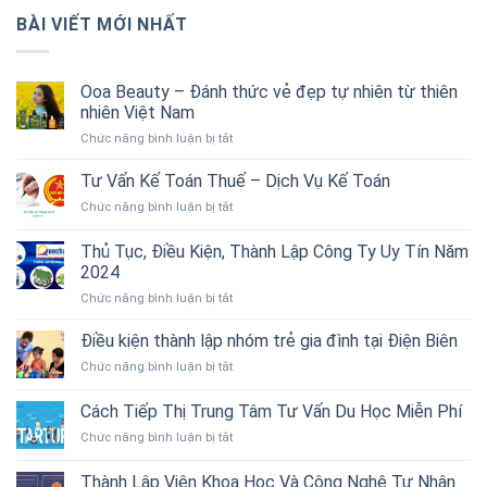
BÀI VIẾT MỚI NHẤT
Ooa Beauty – Đánh thức vẻ đẹp tự nhiên từ thiên
nhiên Việt Nam
ở
Chức năng bình luận bị tắt
Ooa
Beauty
Tư Vấn Kế Toán Thuế – Dịch Vụ Kế Toán
–
ở
Chức năng bình luận bị tắt
Đánh
Tư
thức
Vấn
Thủ Tục, Điều Kiện, Thành Lập Công Ty Uy Tín Năm
vẻ
Kế
đẹp
2024
Toán
tự
ở
Chức năng bình luận bị tắt
Thuế
nhiên
Thủ
–
từ
Tục,
Dịch
Điều kiện thành lập nhóm trẻ gia đình tại Điện Biên
thiên
Điều
Vụ
nhiên
ở
Chức năng bình luận bị tắt
Kiện,
Kế
Việt
Điều
Thành
Toán
Nam
kiện
Cách Tiếp Thị Trung Tâm Tư Vấn Du Học Miễn Phí
Lập
thành
Công
ở
Chức năng bình luận bị tắt
lập
Ty
Cách
nhóm
Uy
Tiếp
trẻ
Thành Lập Viện Khoa Học Và Công Nghệ Tư Nhân
Tín