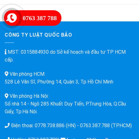
Và
Miễn
Công
Phí
Nghệ
0763 387 788
Tư
Nhân
CÔNG TY LUẬT QUỐC BẢO
MST: 0315884930 do Sở kế hoạch và đầu tư TP HCM
cấp.
Văn phòng HCM:
528 Lê Văn Sĩ, Phường 14, Quận 3, Tp Hồ Chí Minh
Văn phòng Hà Nội:
Số nhà 14 - Ngõ 285 Khuất Duy Tiến, P.Trung Hòa, Q.Cầu
Giấy, Tp.Hà Nội.
Điện thoại:
0778.738.886 (HN)
-
0763.387.788 (TP.HCM)