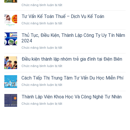
ở
Chức năng bình luận bị tắt
Ooa
Beauty
Tư Vấn Kế Toán Thuế – Dịch Vụ Kế Toán
–
ở
Chức năng bình luận bị tắt
Đánh
Tư
thức
Vấn
Thủ Tục, Điều Kiện, Thành Lập Công Ty Uy Tín Năm
vẻ
Kế
đẹp
2024
Toán
tự
ở
Chức năng bình luận bị tắt
Thuế
nhiên
Thủ
–
từ
Tục,
Dịch
Điều kiện thành lập nhóm trẻ gia đình tại Điện Biên
thiên
Điều
Vụ
nhiên
ở
Chức năng bình luận bị tắt
Kiện,
Kế
Việt
Điều
Thành
Toán
Nam
kiện
Cách Tiếp Thị Trung Tâm Tư Vấn Du Học Miễn Phí
Lập
thành
Công
ở
Chức năng bình luận bị tắt
lập
Ty
Cách
nhóm
Uy
Tiếp
trẻ
Thành Lập Viện Khoa Học Và Công Nghệ Tư Nhân
Tín
Thị
gia
Năm
ở
Chức năng bình luận bị tắt
Trung
đình
2024
Thành
Tâm
tại
Lập
Tư
Điện
Viện
Vấn
Biên
Khoa
Du
Học
Học