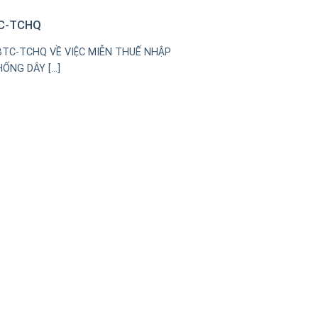
TC-TCHQ
BTC-TCHQ VỀ VIỆC MIỄN THUẾ NHẬP
NG DÂY [...]