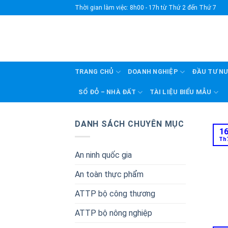
Skip
Thời gian làm việc: 8h00 - 17h từ Thứ 2 đến Thứ 7
to
content
TRANG CHỦ
DOANH NGHIỆP
ĐẦU TƯ N
SỔ ĐỎ – NHÀ ĐẤT
TÀI LIỆU BIỂU MẪU
DANH SÁCH CHUYÊN MỤC
1
Th
An ninh quốc gia
An toàn thực phẩm
ATTP bộ công thương
ATTP bộ nông nghiệp