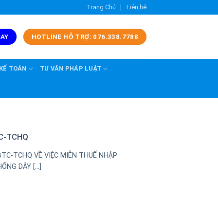
Trang Chủ
Liên hệ
GAY
HOTLINE HỖ TRỢ: 076.338.7788
 KẾ TOÁN
TƯ VẤN PHÁP LUẬT
TC-TCHQ
BTC-TCHQ VỀ VIỆC MIỄN THUẾ NHẬP
NG DÂY [...]