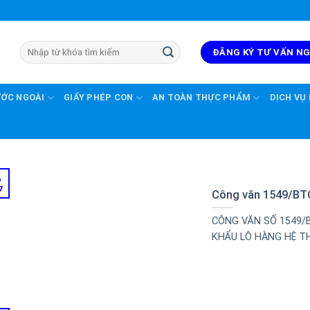
ĐĂNG KÝ TƯ VẤN N
ƯỚC NGOÀI
GIẤY PHÉP CON
AN TOÀN THỰC PHẨM
DỊCH VỤ
6
7
Công văn 1549/B
CÔNG VĂN SỐ 1549/
KHẨU LÔ HÀNG HỆ THỐ