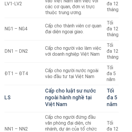
vào Việt Nam làm việc với
LV1-LV2
đa 12
các cơ quan, đơn vị trực
tháng
thuộc trung ương.
Tối
Cấp cho thành viên cơ quan
NG1 – NG4
đa 12
đại diện ngoại giao.
tháng
Tối
Cấp cho người vào làm việc
DN1 – DN2
đa 12
với doanh nghiệp Việt Nam
tháng
Tối
Cấp cho người nước ngoài
ĐT1 – ĐT4
đa 5
vào đầu tư tại Việt Nam
năm
Cấp cho luật sư nước
Tối
LS
ngoài hành nghề tại
đa 5
Việt Nam
năm
Cấp cho người đứng đầu
văn phòng đại diện, chi
Tối
NN1 – NN2
nhánh, dự án của tổ chức
đa 12