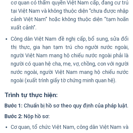
cơ quan có thẩm quyền Việt Nam cấp, đang cư trú
tại Việt Nam và không thuộc diện “chưa được nhập
cảnh Việt Nam” hoặc không thuộc diện “tạm hoãn
xuất cảnh”.
Công dân Việt Nam đề nghị cấp, bổ sung, sửa đổi
thị thực, gia hạn tạm trú cho người nước ngoài,
người Việt Nam mang hộ chiếu nước ngoài phải là
người có quan hệ cha, mẹ, vợ, chồng, con với người
nước ngoài, người Việt Nam mang hộ chiếu nước
ngoài (xuất trình giấy tờ chứng minh quan hệ).
Trình t
ự
th
ự
c hi
ệ
n:
B
ướ
c 1:
Chuẩn bị hồ sơ theo quy định của pháp luật.
B
ướ
c 2:
Nộp hồ sơ:
Cơ quan, tổ chức Việt Nam, công dân Việt Nam và