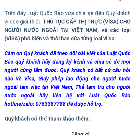
Trên đây Luật Quốc Bảo vừa chia sẻ đến Quý khách
vi deo giới thiệu
TH
Ủ
T
Ụ
C C
Ấ
P TH
Ị
TH
Ự
C
(ViSA)
CHO
NG
ƯỜ
I N
ƯỚ
C NGOÀI T
Ạ
I VI
Ệ
T NAM
, và các loại
(ViSA) phổ biến và thời hạn của từng loại vi sa.
Cảm
ơn Quý khách đã theo dõi bài viết của Luật Quốc
Bảo quý khách hãy đăng ký kênh và chia sẻ để mọi
người cùng lắm được. Quý khách có bất cứ câu hỏi
nào về Visa, Giấy phép lao động cho người nước
ngoài làm việc tại Việt Nam, Thẻ tạm trú cho người
nước ngoài hãy liên hệ với Luật Quốc Bảo
hotline/zalo: 0763387788 để được hỗ trợ.
Quý khách có thể tham khảo thêm:
Đăng ký