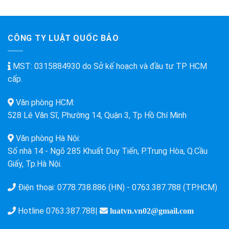
Nghệ
Tư
Nhân
CÔNG TY LUẬT QUỐC BẢO
MST: 0315884930 do Sở kế hoạch và đầu tư TP HCM
cấp.
Văn phòng HCM:
528 Lê Văn Sĩ, Phường 14, Quận 3, Tp Hồ Chí Minh
Văn phòng Hà Nội:
Số nhà 14 - Ngõ 285 Khuất Duy Tiến, P.Trung Hòa, Q.Cầu
Giấy, Tp.Hà Nội.
Điện thoại:
0778.738.886 (HN)
-
0763.387.788 (TP.HCM)
Hotline
0763.387.788
|
luatvn.vn02@gmail.com