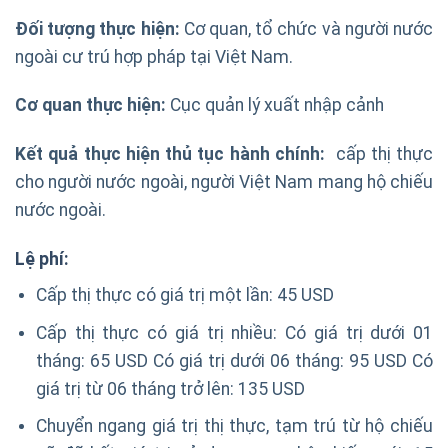
Đố
i t
ượ
ng th
ự
c hi
ệ
n:
Cơ quan, tổ chức và người nước
ngoài cư trú hợp pháp tại Việt Nam.
C
ơ
quan th
ự
c hi
ệ
n:
Cục quản lý xuất nhập cảnh
K
ế
t qu
ả
th
ự
c hi
ệ
n th
ủ
t
ụ
c hành chính:
cấp thị thực
cho người nước ngoài, người Việt Nam mang hộ chiếu
nước ngoài.
L
ệ
phí:
Cấp thị thực có giá trị một lần: 45 USD
Cấp thị thực có giá trị nhiều: Có giá trị dưới 01
tháng: 65 USD Có giá trị dưới 06 tháng: 95 USD Có
giá trị từ 06 tháng trở lên: 135 USD
Chuyển ngang giá trị thị thực, tạm trú từ hộ chiếu