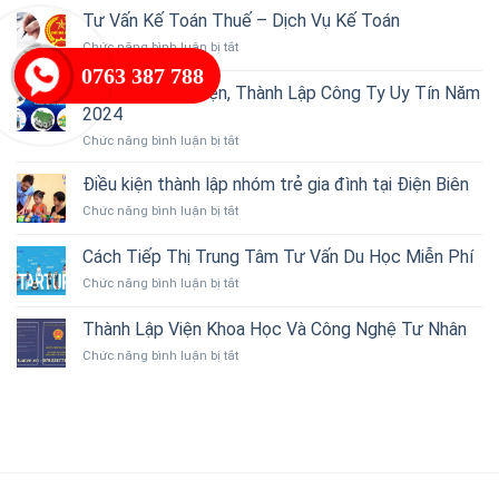
Beauty
Tư Vấn Kế Toán Thuế – Dịch Vụ Kế Toán
–
ở
Chức năng bình luận bị tắt
Đánh
Tư
thức
0763 387 788
Vấn
Thủ Tục, Điều Kiện, Thành Lập Công Ty Uy Tín Năm
vẻ
Kế
đẹp
2024
Toán
tự
ở
Chức năng bình luận bị tắt
Thuế
nhiên
Thủ
–
từ
Tục,
Dịch
Điều kiện thành lập nhóm trẻ gia đình tại Điện Biên
thiên
Điều
Vụ
nhiên
ở
Chức năng bình luận bị tắt
Kiện,
Kế
Việt
Điều
Thành
Toán
Nam
kiện
Cách Tiếp Thị Trung Tâm Tư Vấn Du Học Miễn Phí
Lập
thành
Công
ở
Chức năng bình luận bị tắt
lập
Ty
Cách
nhóm
Uy
Tiếp
trẻ
Thành Lập Viện Khoa Học Và Công Nghệ Tư Nhân
Tín
Thị
gia
Năm
ở
Chức năng bình luận bị tắt
Trung
đình
2024
Thành
Tâm
tại
Lập
Tư
Điện
Viện
Vấn
Biên
Khoa
Du
Học
Học
Và
Miễn
Công
Phí