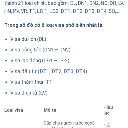
thành 21 loại chính, bao gồm: DL, DN1, DN2, NG, DH, LV,
HN, PV, VR, TT, LĐ 1, LĐ2, ĐT1, ĐT2, ĐT3, ĐT4, SQ,…
Trong s
ố
đ
ó có 6 lo
ạ
i visa ph
ổ
bi
ế
n nh
ấ
t là:
Visa du lịch
(DL)
Visa công tác (DN1 – DN2)
Visa lao động (LĐ1 – LĐ2)
Visa đầu tư (ĐT1, ĐT2, ĐT3, ĐT4)
Visa thăm thân TT
Visa điện tử (EV)
Hiệu
Loại visa
Mô tả
lực
Cấp cho người nước ngoài
Tối