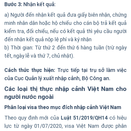
B
ướ
c 3:
Nhận kết quả:
a) Người đến nhận kết quả đưa giấy biên nhận, chứng
minh nhân dân hoặc hộ chiếu cho cán bộ trả kết quả
kiểm tra, đối chiếu, nếu có kết quả thì yêu cầu người
đến nhận kết quả nộp lệ phí và ký nhận
b) Thời gian: Từ thứ 2 đến thứ 6 hàng tuần (trừ ngày
tết, ngày lễ và thứ 7, chủ nhật).
Cách th
ứ
c th
ự
c hi
ệ
n:
Trực tiếp tại trụ sở làm việc
của Cục Quản lý xuất nhập cảnh, Bộ Công an.
Các lo
ạ
i th
ị
th
ự
c nh
ậ
p c
ả
nh Vi
ệ
t Nam cho
ng
ườ
i n
ướ
c ngoài
Phân lo
ạ
i visa theo
m
ụ
c
đ
ích nh
ậ
p c
ả
nh Vi
ệ
t Nam
Theo quy định mới của
Lu
ậ
t 51/2019/QH14
có hiệu
lực từ ngày 01/07/2020, visa Việt Nam được phân