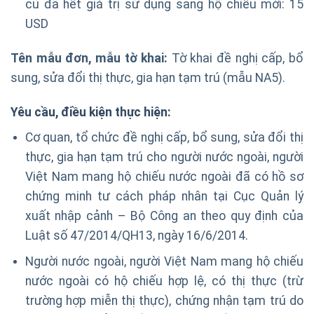
cũ đã hết giá trị sử dụng sang hộ chiếu mới: 15
USD
Tên m
ẫ
u
đơ
n, m
ẫ
u t
ờ
khai:
Tờ khai đề nghị cấp, bổ
sung, sửa đổi thị thực, gia hạn tạm trú (mẫu NA5).
Yêu c
ầ
u,
đ
i
ề
u ki
ệ
n th
ự
c hi
ệ
n:
Cơ quan, tổ chức đề nghị cấp, bổ sung, sửa đổi thị
thực, gia hạn tạm trú cho người nước ngoài, người
Việt Nam mang hộ chiếu nước ngoài đã có hồ sơ
chứng minh tư cách pháp nhân tại Cục Quản lý
xuất nhập cảnh – Bộ Công an theo quy định của
Luật số 47/2014/QH13, ngày 16/6/2014.
Người nước ngoài, người Việt Nam mang hộ chiếu
nước ngoài có hộ chiếu hợp lệ, có thị thực (trừ
trường hợp miễn thị thực), chứng nhận tạm trú do