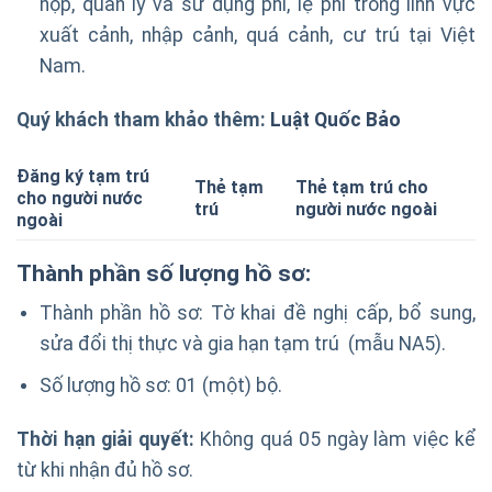
nộp, quản lý và sử dụng phí, lệ phí trong lĩnh vực
xuất cảnh, nhập cảnh, quá cảnh, cư trú tại Việt
Nam.
Quý khách tham khảo thêm:
Luật Quốc Bảo
Đăng ký tạm trú
Thẻ tạm
Thẻ tạm trú cho
cho người nước
trú
người nước ngoài
ngoài
Thành ph
ầ
n s
ố
l
ượ
ng h
ồ
s
ơ
:
Thành phần hồ sơ: Tờ khai đề nghị cấp, bổ sung,
sửa đổi thị thực và gia hạn tạm trú (mẫu NA5).
Số lượng hồ sơ: 01 (một) bộ.
Th
ờ
i h
ạ
n gi
ả
i quy
ế
t:
Không quá 05 ngày làm việc kể
từ khi nhận đủ hồ sơ.