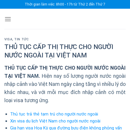
Skip
Thời gian làm việc: 8h00 - 17h từ Thứ 2 đến Thứ 7
to
content
VISA
,
TIN TỨC
THỦ TỤC CẤP THỊ THỰC CHO NGƯỜI
NƯỚC NGOÀI TẠI VIỆT NAM
TH
Ủ
T
Ụ
C C
Ấ
P TH
Ị
TH
Ự
C CHO NG
ƯỜ
I N
ƯỚ
C NGOÀI
T
Ạ
I VI
Ệ
T NAM.
Hiện nay số lượng người nước ngoài
nhập cảnh vào Việt Nam ngày càng tăng vì nhiều lý do
khác nhau, và với mỗi mục đích nhập cảnh có một
loại
visa
tương ứng.
Thủ tục trả thẻ tạm trú cho người nước ngoài
Xin visa du lịch Việt Nam cho người nước ngoài
Gia hạn visa Hoa Kỳ qua đường bưu điện không phỏng vấn