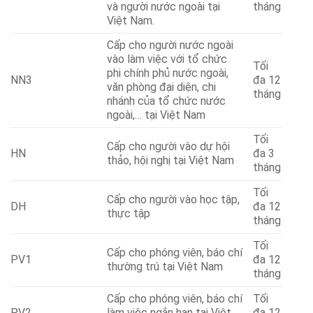
và người nước ngoài tại
tháng
Việt Nam.
Cấp cho người nước ngoài
vào làm việc với tổ chức
Tối
phi chính phủ nước ngoài,
NN3
đa 12
văn phòng đại diện, chi
tháng
nhánh của tổ chức nước
ngoài,… tại Việt Nam
Tối
Cấp cho người vào dự hội
HN
đa 3
thảo, hội nghị tại Việt Nam
tháng
Tối
Cấp cho người vào học tập,
DH
đa 12
thực tập
tháng
Tối
Cấp cho phóng viên, báo chí
PV1
đa 12
thường trú tại Việt Nam
tháng
Cấp cho phóng viên, báo chí
Tối
PV2
làm việc ngắn hạn tại Việt
đa 12