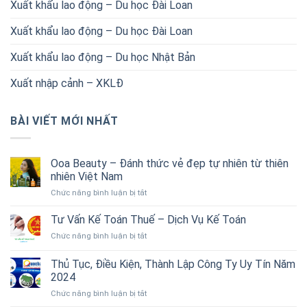
Xuất khẩu lao động – Du học Đài Loan
Xuất khẩu lao động – Du học Đài Loan
Xuất khẩu lao động – Du học Nhật Bản
Xuất nhập cảnh – XKLĐ
BÀI VIẾT MỚI NHẤT
Ooa Beauty – Đánh thức vẻ đẹp tự nhiên từ thiên
nhiên Việt Nam
ở
Chức năng bình luận bị tắt
Ooa
Beauty
Tư Vấn Kế Toán Thuế – Dịch Vụ Kế Toán
–
ở
Chức năng bình luận bị tắt
Đánh
Tư
thức
Vấn
Thủ Tục, Điều Kiện, Thành Lập Công Ty Uy Tín Năm
vẻ
Kế
đẹp
2024
Toán
tự
ở
Chức năng bình luận bị tắt
Thuế
nhiên
Thủ
–