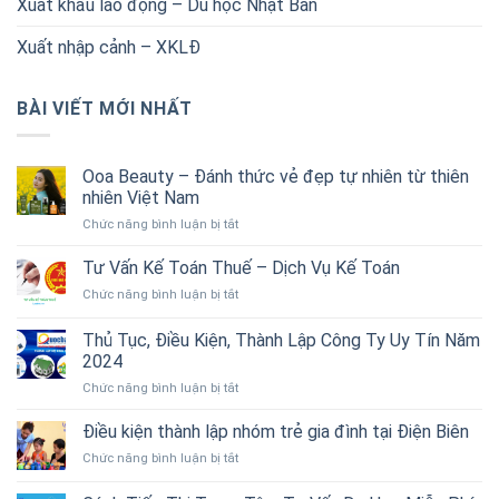
Xuất khẩu lao động – Du học Nhật Bản
Xuất nhập cảnh – XKLĐ
BÀI VIẾT MỚI NHẤT
Ooa Beauty – Đánh thức vẻ đẹp tự nhiên từ thiên
nhiên Việt Nam
ở
Chức năng bình luận bị tắt
Ooa
Beauty
Tư Vấn Kế Toán Thuế – Dịch Vụ Kế Toán
–
ở
Chức năng bình luận bị tắt
Đánh
Tư
thức
Vấn
Thủ Tục, Điều Kiện, Thành Lập Công Ty Uy Tín Năm
vẻ
Kế
đẹp
2024
Toán
tự
ở
Chức năng bình luận bị tắt
Thuế
nhiên
Thủ
–
từ
Tục,
Dịch
Điều kiện thành lập nhóm trẻ gia đình tại Điện Biên
thiên
Điều
Vụ
nhiên
ở
Chức năng bình luận bị tắt
Kiện,
Kế
Việt
Điều
Thành
Toán
Nam
kiện