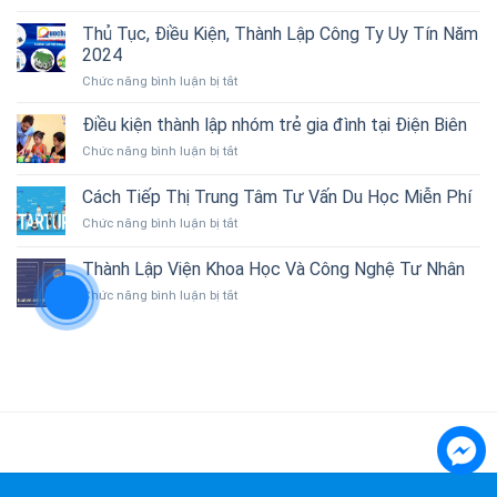
Tư
thức
Vấn
Thủ Tục, Điều Kiện, Thành Lập Công Ty Uy Tín Năm
vẻ
Kế
đẹp
2024
Toán
tự
ở
Chức năng bình luận bị tắt
Thuế
nhiên
Thủ
–
từ
Tục,
Dịch
Điều kiện thành lập nhóm trẻ gia đình tại Điện Biên
thiên
Điều
Vụ
nhiên
ở
Chức năng bình luận bị tắt
Kiện,
Kế
Việt
Điều
Thành
Toán
Nam
kiện
Cách Tiếp Thị Trung Tâm Tư Vấn Du Học Miễn Phí
Lập
thành
Công
ở
Chức năng bình luận bị tắt
lập
Ty
Cách
nhóm
Uy
Tiếp
trẻ
Thành Lập Viện Khoa Học Và Công Nghệ Tư Nhân
Tín
Thị
gia
Năm
ở
Chức năng bình luận bị tắt
Trung
đình
2024
Thành
Tâm
tại
Lập
Tư
Điện
Viện
Vấn
Biên
Khoa
Du
Học
Học
Và
Miễn
Công
Phí
Nghệ
Tư
Nhân