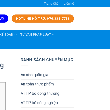
Trang Chủ
Liên hệ
GAY
HOTLINE HỖ TRỢ: 076.338.7788
 KẾ TOÁN
TƯ VẤN PHÁP LUẬT
DANH SÁCH CHUYÊN MỤC
ng
An ninh quốc gia
An toàn thực phẩm
ATTP bộ công thương
ATTP bộ nông nghiệp