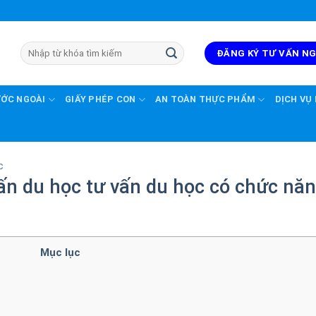
ĐĂNG KÝ TƯ VẤN N
ƯỚC NGOÀI
GIẤY PHÉP CON
AN TOÀN THỰC PHẨM
DỊCH VỤ
C
ấn du học tư vấn du học có chức nă
Mục lục