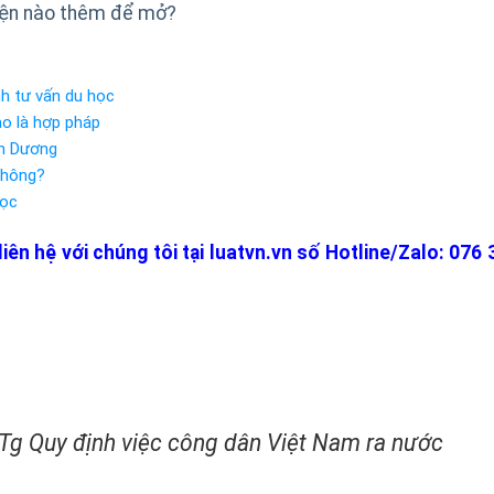
kiện nào thêm để mở?
nh tư vấn du học
o là hợp pháp
nh Dương
không?
học
ên hệ với chúng tôi tại luatvn.vn số Hotline/Zalo: 076 
g Quy định việc công dân Việt Nam ra nước