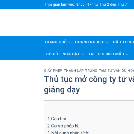
Skip
Thời gian làm việc: 8h00 - 17h từ Thứ 2 đến Thứ 7
to
content
TRANG CHỦ
DOANH NGHIỆP
ĐẦU TƯ N
SỔ ĐỎ – NHÀ ĐẤT
TÀI LIỆU BIỂU MẪU
GIẤY PHÉP THÀNH LẬP TRUNG TÂM TƯ VẤN DU HỌ
Thủ tục mở công ty tư v
giảng dạy
1
Câu hỏi:
2
Cơ sở pháp lý:
3
Nội dung phân tích: