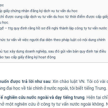
học
p giấy chứng nhận đăng ký dịch vụ tư vấn du học
chỉ được cung cấp dịch vụ tư vấn du học từ thời điểm được cấp giấ
u học.
đ – ttg quy định rằng hồ sơ đề nghị thành lập công ty tư vấn nước
c tư vấn về việc người đại diện theo pháp luật có nội dung chính
hủ tục xây dựng doanh nghiệp, sau đó gửi văn bản quy định tại điều
ào tạo cấp giấy đăng ký hoạt động.
uốn được trả lời như sau
: Xin chào luật VN. Tôi có vài
bằng đại học về tài chính ở nước ngoài, tôi biết tiếng Trung.
ể nghiên cứu nước ngoài và dạy tiếng trung
. Hiện tại ch
hể mở một nghiên cứu ở công ty tư vấn nước ngoài không. 