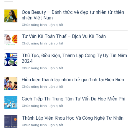
Ooa Beauty – Đánh thức vẻ đẹp tự nhiên từ thiên
nhiên Việt Nam
ở
Chức năng bình luận bị tắt
Ooa
Beauty
Tư Vấn Kế Toán Thuế – Dịch Vụ Kế Toán
–
ở
Chức năng bình luận bị tắt
Đánh
Tư
thức
Vấn
Thủ Tục, Điều Kiện, Thành Lập Công Ty Uy Tín Năm
vẻ
Kế
đẹp
2024
Toán
tự
ở
Chức năng bình luận bị tắt
Thuế
nhiên
Thủ
–
từ
Tục,
Dịch
Điều kiện thành lập nhóm trẻ gia đình tại Điện Biên
thiên
Điều
Vụ
nhiên
ở
Chức năng bình luận bị tắt
Kiện,
Kế
Việt
Điều
Thành
Toán
Nam
kiện
Cách Tiếp Thị Trung Tâm Tư Vấn Du Học Miễn Phí
Lập
thành
Công
ở
Chức năng bình luận bị tắt
lập
Ty
Cách
nhóm
Uy
Tiếp
trẻ
Thành Lập Viện Khoa Học Và Công Nghệ Tư Nhân
Tín
Thị
gia
Năm
ở
Chức năng bình luận bị tắt
Trung
đình
2024
Thành
Tâm
tại