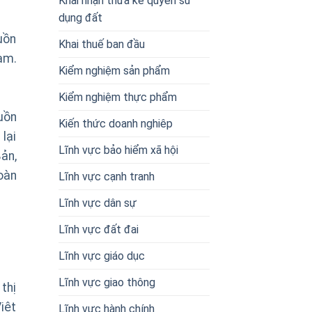
Khai nhận thừa kế quyền sử
dụng đất
uồn
Khai thuế ban đầu
am.
Kiểm nghiệm sản phẩm
Kiểm nghiệm thực phẩm
uồn
Kiến thức doanh nghiêp
lại
Lĩnh vực bảo hiểm xã hội
ản,
oàn
Lĩnh vực cạnh tranh
Lĩnh vực dân sự
Lĩnh vực đất đai
Lĩnh vực giáo dục
Lĩnh vực giao thông
thị
iệt
Lĩnh vực hành chính