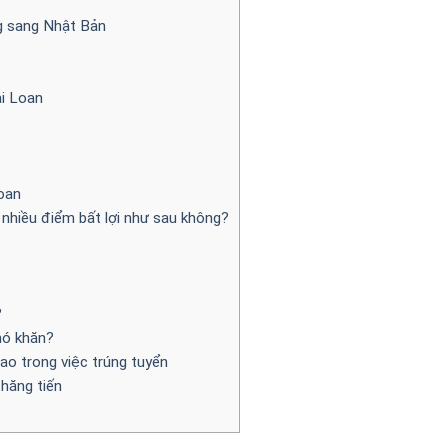
ng sang Nhật Bản
ài Loan
Loan
 nhiều điểm bất lợi như sau không?
?
hó khăn?
ao trong việc trúng tuyển
hăng tiến