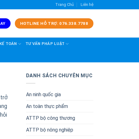
Trang Chủ
Liên hệ
GAY
HOTLINE HỖ TRỢ: 076.338.7788
 KẾ TOÁN
TƯ VẤN PHÁP LUẬT
DANH SÁCH CHUYÊN MỤC
An ninh quốc gia
trở
ang
An toàn thực phẩm
hỏi
ATTP bộ công thương
ATTP bộ nông nghiệp