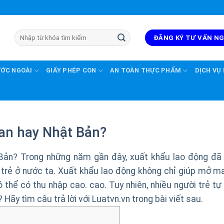
ĐĂNG KÝ TƯ VẤN N
ƯỚC NGOÀI
GIẤY PHÉP CON
AN TOÀN THỰC PHẨM
DỊCH VỤ
oan hay Nhật Bản?
Bản? Trong những năm gần đây, xuất khẩu lao động đã 
 trẻ ở nước ta. Xuất khẩu lao động không chỉ giúp mở m
thể có thu nhập cao. cao. Tuy nhiên, nhiều người trẻ tự 
Hãy tìm câu trả lời với Luatvn.vn trong bài viết sau.