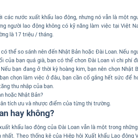
ới các nước xuất khẩu lao động, nhưng nó vẫn là một ng
ững người lao động không có kỹ năng làm việc tại Việt N
g là 17 triệu / tháng.
ể có thể so sánh nên đến Nhật Bản hoặc Đài Loan. Nếu ng
 của bạn quá già, bạn có thể chọn Đài Loan vì chi phí đi 
 Nếu bạn đang ở thời kỳ hoàng kim, bạn nên chọn Nhật B
 bạn chọn làm việc ở đâu, bạn cần cố gắng hết sức để h
 tăng thu nhập của bạn.
oan hoặc Nhật Bản?
phân tích ưu và nhược điểm của từng thị trường.
oan
hay không?
g xuất khẩu lao động của Đài Loan vẫn là một trong những 
n nhất. Theo thống kê của Hiệp hội Xuất khẩu Lao động V