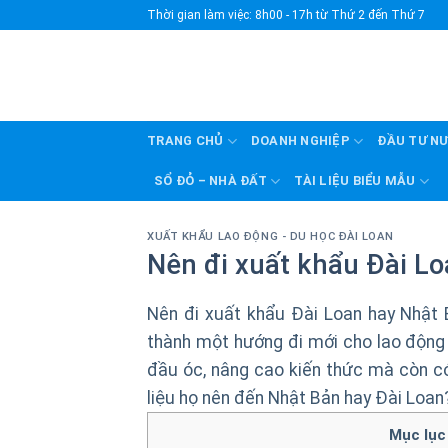
Skip
Thời gian làm việc: 8h00 - 17h từ Thứ 2 đến Thứ 7
to
content
TRANG CHỦ
DOANH NGHIỆP
ĐẦU TƯ N
SỔ ĐỎ – NHÀ ĐẤT
TÀI LIỆU BIỂU MẪU
XUẤT KHẨU LAO ĐỘNG - DU HỌC ĐÀI LOAN
Nên đi xuất khẩu Đài L
Nên đi xuất khẩu Đài Loan hay Nhật 
thành một hướng đi mới cho lao động
đầu óc, nâng cao kiến thức mà còn có 
liệu họ nên đến Nhật Bản hay Đài Loan? 
Mục lục