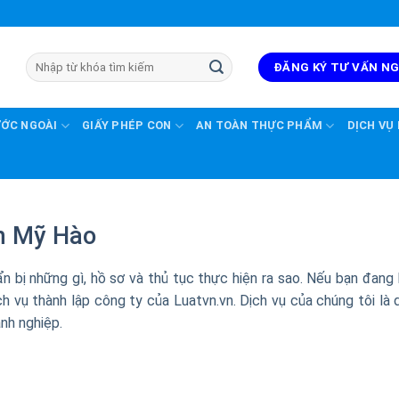
ĐĂNG KÝ TƯ VẤN N
ƯỚC NGOÀI
GIẤY PHÉP CON
AN TOÀN THỰC PHẨM
DỊCH VỤ
n Mỹ Hào
 bị những gì, hồ sơ và thủ tục thực hiện ra sao. Nếu bạn đang
h vụ thành lập công ty của Luatvn.vn. Dịch vụ của chúng tôi là 
anh nghiệp.