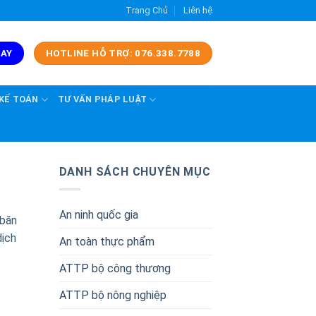
Trang Chủ
Liên hệ
GAY
HOTLINE HỖ TRỢ: 076.338.7788
 KẾ TOÁN
TƯ VẤN PHÁP LUẬT
DANH SÁCH CHUYÊN MỤC
An ninh quốc gia
 băn
dịch
An toàn thực phẩm
ATTP bộ công thương
ATTP bộ nông nghiệp