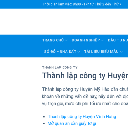
Skip
Thời gian làm việc: 8h00 - 17h từ Thứ 2 đến Thứ 7
to
content
TRANG CHỦ
DOANH NGHIỆP
ĐẦU TƯ N
SỔ ĐỎ – NHÀ ĐẤT
TÀI LIỆU BIỂU MẪU
THÀNH LẬP CÔNG TY
Thành lập công ty Huyệ
Thành lập công ty Huyện Mỹ Hào cần chuẩn
khoăn về những vấn đề này, hãy đến với dịc
vụ trọn gói, mức chi phí tối ưu nhất cho do
Thành lập công ty Huyện Vĩnh Hưng
Mở quán ăn cần giấy tờ gì