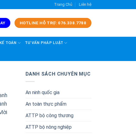
Trang Chủ
Liên hệ
GAY
HOTLINE HỖ TRỢ: 076.338.7788
 KẾ TOÁN
TƯ VẤN PHÁP LUẬT
DANH SÁCH CHUYÊN MỤC
An ninh quốc gia
anh
ành
An toàn thực phẩm
Mời
ATTP bộ công thương
ATTP bộ nông nghiệp