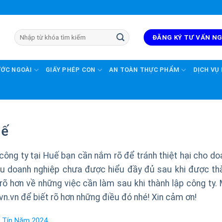
ĐĂNG KÝ TƯ VẤN N
ƯỚC NGOÀI
GIẤY PHÉP CON
AN TOÀN THỰC PHẨM
DỊCH VỤ
uế
công ty tại Huế bạn cần nắm rõ để tránh thiệt hại cho do
iều doanh nghiệp chưa được hiểu đầy đủ sau khi được th
 rõ hơn về những việc cần làm sau khi thành lập công ty. 
vn.vn để biết rõ hơn những điều đó nhé! Xin cảm ơn!
y Tín Năm 2024