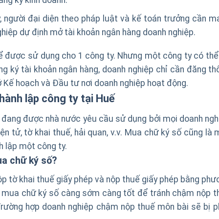
ng ký kinh doanh.
, người đại diện theo pháp luật và kế toán trưởng cần m
hiệp dự định mở tài khoản ngân hàng doanh nghiệp.
hể được sử dụng cho 1 công ty. Nhưng một công ty có thể
ng ký tài khoản ngân hàng, doanh nghiệp chỉ cần đăng th
ở Kế hoạch và Đầu tư nơi doanh nghiệp hoạt động.
hành lập công ty tại Huế
ện đang được nhà nước yêu cầu sử dụng bởi mọi doanh ngh
n tử, tờ khai thuế, hải quan, v.v. Mua chữ ký số cũng là 
h lập một công ty.
ua chữ ký số?
nộp tờ khai thuế giấy phép và nộp thuế giấy phép bằng phư
ần mua chữ ký số càng sớm càng tốt để tránh chậm nộp t
 Trường hợp doanh nghiệp chậm nộp thuế môn bài sẽ bị p