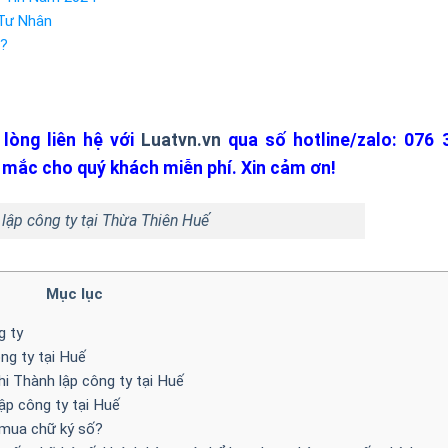
Tư Nhân
ì?
lòng liên hệ với
Luatvn.vn
qua số hotline/zalo: 076 
c mắc cho quý khách miễn phí. Xin cảm ơn!
 lập công ty tại Thừa Thiên Huế
Mục lục
g ty
ng ty tại Huế
i Thành lập công ty tại Huế
ập công ty tại Huế
 mua chữ ký số?