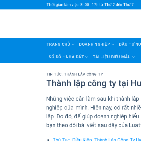
Skip
Thời gian làm việc: 8h00 - 17h từ Thứ 2 đến Thứ 7
to
content
TRANG CHỦ
DOANH NGHIỆP
ĐẦU TƯ N
SỔ ĐỎ – NHÀ ĐẤT
TÀI LIỆU BIỂU MẪU
TIN TỨC
,
THÀNH LẬP CÔNG TY
Thành lập công ty tại H
Những việc cần làm sau khi thành lập 
nghiệp của mình. Hiện nay, có rất nh
lập. Do đó, để giúp doanh nghiệp hiểu
bạn theo dõi bài viết sau dây của Luat
Thủ Tục, Điều Kiện, Thành Lập Công Ty U