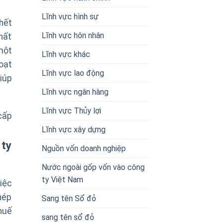
Lĩnh vực hình sự
hết
Lĩnh vực hôn nhân
hất
một
Lĩnh vực khác
hoạt
Lĩnh vực lao động
iúp
Lĩnh vực ngân hàng
Lĩnh vực Thủy lợi
cấp
Lĩnh vực xây dựng
 ty
Nguồn vốn doanh nghiệp
Nước ngoài gốp vốn vào công
ty Việt Nam
iệc
hép
Sang tên Sổ đỏ
huế
sang tên sổ đỏ