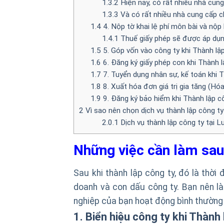
1.3.2
Hiện nay, có rất nhiều nhà cun
1.3.3
Và có rất nhiều nhà cung cấp c
1.4
4. Nộp tờ khai lệ phí môn bài và nộp 
1.4.1
Thuế giấy phép sẽ được áp dụng
1.5
5. Góp vốn vào công ty khi Thành lập
1.6
6. Đăng ký giấy phép con khi Thành l
1.7
7. Tuyển dụng nhân sự, kế toán khi T
1.8
8. Xuất hóa đơn giá trị gia tăng (Hó
1.9
9. Đăng ký bảo hiểm khi Thành lập cô
2
Vì sao nên chọn dịch vụ thành lập công t
2.0.1
Dịch vụ thành lập công ty tại L
Những việc cần làm sau 
Sau khi thành lập công ty, đó là thờ
doanh và con dấu công ty. Bạn nên 
nghiệp của bạn hoạt động bình thường
1. Biển hiệu công ty khi Thành 