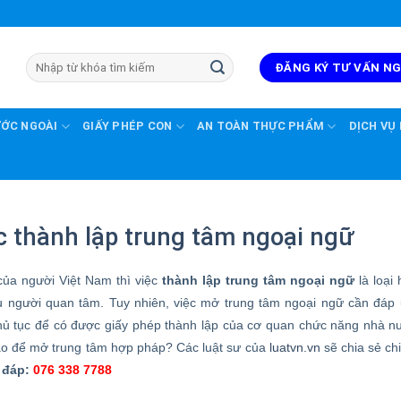
ĐĂNG KÝ TƯ VẤN N
ƯỚC NGOÀI
GIẤY PHÉP CON
AN TOÀN THỰC PHẨM
DỊCH VỤ
ục thành lập trung tâm ngoại ngữ
ủa người Việt Nam thì việc
thành lập trung tâm ngoại ngữ
là loại 
u người quan tâm. Tuy nhiên, việc mở trung tâm ngoại ngữ cần đáp
 thủ tục để có được giấy phép thành lập của cơ quan chức năng nhà n
 nào để mở trung tâm hợp pháp? Các luật sư của
luatvn.vn
sẽ chia sẻ chi 
i đáp:
076 338 7788