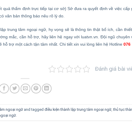
t quả thẩm định trực tiếp tại cơ sở) Sở đưa ra quyết định về việc cấp 
có văn bản thông báo nêu rõ lý do.
lập trung tâm ngoại ngữ, hy vọng sẽ là thông tin thật bổ ích, cần thiết
ớng mắc, cần hỗ trợ, hãy liên hệ ngay với luatvn.vn. Đội ngũ chuyên 
hỗ trợ một cách tận tâm nhất. Chi tiết xin vui lòng liên hệ Hotline
076
Đánh giá bài vi
tâm ngoại ngữ
and tagged
điều kiện thành lập trung tâm ngoại ngữ
,
thủ tục thà
 ngoại ngữ
.