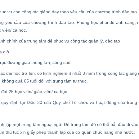
ệu phục vụ cho công tác giảng dạy theo yêu cầu của chương trình đào tạo
g yêu cầu của chương trình đào tạo. Phòng học phải đủ ánh sáng, 
c viên/ ca học.
nh chính của trung tâm để phục vụ công tác quản lý, đào tạo
a giờ
rục đường giao thông lớn, sông suối.
c đại học trở lên, có kinh nghiệm ít nhất 3 năm trong công tác giảng 
không quá 65 tuổi đối với trung tâm tư thục.
đạt 25 học viên/ giáo viên/ ca học
o quy định tại Điều 30 của Quy chế Tổ chức và hoạt động của trung
ành lập một trung tâm ngoại ngữ. Để trung tâm đó có thể bắt đầu đi vào
àm thủ tục xin giấy phép thành lập của cơ quan chức năng nhà nước.