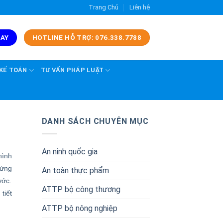
Trang Chủ
Liên hệ
GAY
HOTLINE HỖ TRỢ: 076.338.7788
 KẾ TOÁN
TƯ VẤN PHÁP LUẬT
DANH SÁCH CHUYÊN MỤC
An ninh quốc gia
hình
 ứng
An toàn thực phẩm
ước.
ATTP bộ công thương
tiết
ATTP bộ nông nghiệp