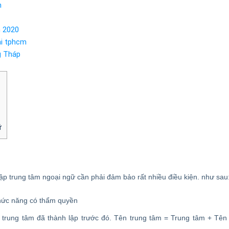
h
m 2020
ại tphcm
g Tháp
ữ
ập trung tâm ngoại ngữ cần phải đảm bảo rất nhiều điều kiện. như sau
hức năng có thẩm quyền
 trung tâm đã thành lập trước đó. Tên trung tâm = Trung tâm + Tên 