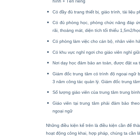
hình + Tên riêng
Có đầy đủ trang thiết bị, giáo trình, tài li
Có đủ phòng học, phòng chức năng đáp ứn
rãi, thoáng mát, diện tích tối thiểu 1,5m2/họ
Có phòng làm việc cho cán bộ, nhân viên hà
Có khu vực nghỉ ngơi cho giáo viên nghỉ giữ
Nơi dạy học đảm bảo an toàn, được đặt xa t
Giám đốc trung tâm có trình độ ngoại ngữ bậ
3 năm công tác quản lý. Giám đốc trung tâm 
Số lượng giáo viên của trung tâm trung bình 
Giáo viên tại trung tâm phải đảm bảo the
ngoại ngữ
Những điều kiện kể trên là điều kiện cần để th
hoạt động công khai, hợp pháp, chúng ta cần l