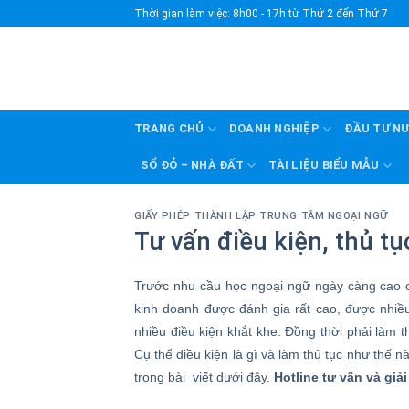
Skip
Thời gian làm việc: 8h00 - 17h từ Thứ 2 đến Thứ 7
to
content
TRANG CHỦ
DOANH NGHIỆP
ĐẦU TƯ N
SỔ ĐỎ – NHÀ ĐẤT
TÀI LIỆU BIỂU MẪU
GIẤY PHÉP THÀNH LẬP TRUNG TÂM NGOẠI NGỮ
Tư vấn điều kiện, thủ t
Trước nhu cầu học ngoại ngữ ngày càng cao c
kinh doanh được đánh gia rất cao, được nhiề
nhiều điều kiện khắt khe. Đồng thời phải làm
Cụ thể điều kiện là gì và làm thủ tục như thế
trong bài viết dưới đây.
Hotline tư vấn và giả