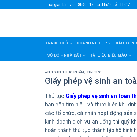
Skip
Thời gian làm việc: 8h00 - 17h từ Thứ 2 đến Thứ 7
to
content
TRANG CHỦ
DOANH NGHIỆP
ĐẦU TƯ N
SỔ ĐỎ – NHÀ ĐẤT
TÀI LIỆU BIỂU MẪU
AN TOÀN THỰC PHẨM
,
TIN TỨC
Giấy phép vệ sinh an t
Thủ tục
Giấy phép vệ sinh an toàn 
bạn cần tìm hiểu và thực hiện khi kin
các tổ chức, cá nhân hoạt động sản x
kinh doanh dịch vụ ăn uống thì quý k
hoàn thành thủ tục thành lập hộ kinh 