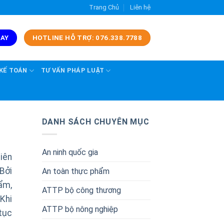
Trang Chủ
Liên hệ
GAY
HOTLINE HỖ TRỢ: 076.338.7788
 KẾ TOÁN
TƯ VẤN PHÁP LUẬT
DANH SÁCH CHUYÊN MỤC
An ninh quốc gia
iên
Bởi
An toàn thực phẩm
ẩm,
ATTP bộ công thương
Khi
ATTP bộ nông nghiệp
tục