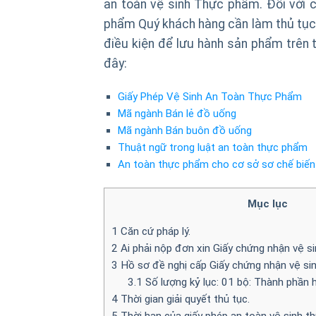
an toàn vệ sinh Thực phẩm. Đối với c
phẩm Quý khách hàng cần làm thủ tụ
điều kiện để lưu hành sản phẩm trên t
đây:
Giấy Phép Vệ Sinh An Toàn Thực Phẩm
Mã ngành Bán lẻ đồ uống
Mã ngành Bán buôn đồ uống
Thuật ngữ trong luật an toàn thực phẩm
An toàn thực phẩm cho cơ sở sơ chế biến
Mục lục
1
Căn cứ pháp lý.
2
Ai phải nộp đơn xin Giấy chứng nhận vệ s
3
Hồ sơ đề nghị cấp Giấy chứng nhận vệ si
3.1
Số lượng kỷ lục: 01 bộ: Thành phần 
4
Thời gian giải quyết thủ tục.
5
Thời hạn của giấy phép an toàn vệ sinh t