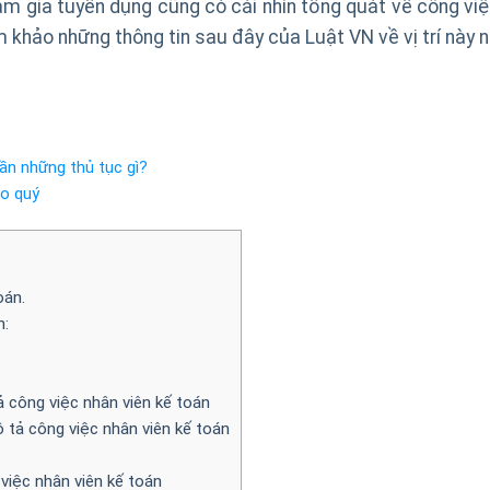
am gia tuyển dụng cũng có cái nhìn tổng quát về công việ
m khảo những thông tin sau đây của Luật VN về vị trí này n
ần những thủ tục gì?
eo quý
oán.
n:
 công việc nhân viên kế toán
tả công việc nhân viên kế toán
việc nhân viên kế toán