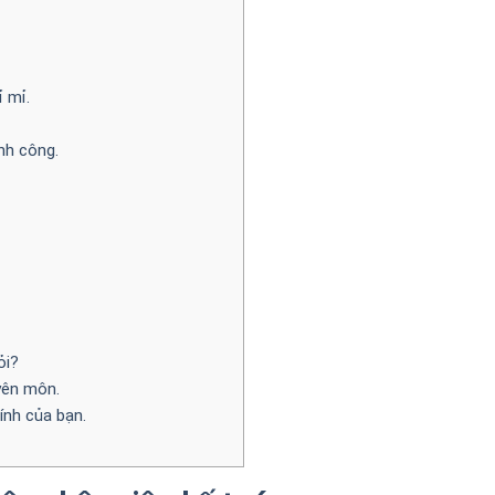
 mỉ.
nh công.
ỏi?
yên môn.
ính của bạn.