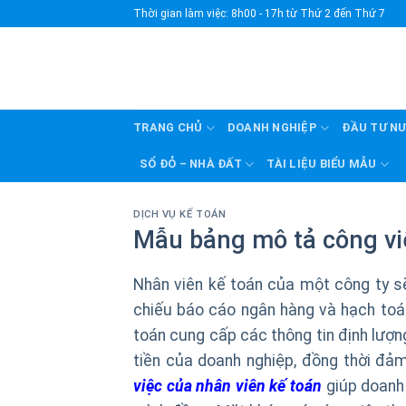
Skip
Thời gian làm việc: 8h00 - 17h từ Thứ 2 đến Thứ 7
to
content
TRANG CHỦ
DOANH NGHIỆP
ĐẦU TƯ N
SỔ ĐỎ – NHÀ ĐẤT
TÀI LIỆU BIỂU MẪU
DỊCH VỤ KẾ TOÁN
Mẫu bảng mô tả công vi
Nhân viên kế toán của một công ty sẽ 
chiếu báo cáo ngân hàng và hạch toán
toán cung cấp các thông tin định lượng
tiền của doanh nghiệp, đồng thời đả
việc của nhân viên kế toán
giúp doanh 