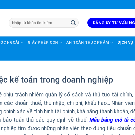
ĐĂNG KÝ TƯ VẤN N
ƯỚC NGOÀI
GIẤY PHÉP CON
AN TOÀN THỰC PHẨM
DỊCH VỤ
ệc kế toán trong doanh nghiệp
chịu trách nhiệm quản lý sổ sách và thủ tục tài chính, 
 các khoản thuế, thu nhập, chi phí, khấu hao… Nhân viên
 chính xác về tình hình tài chính, khả năng thanh khoản, 
m bảo tuân thủ các quy định về thuế.
Mẫu bảng mô tả c
nghiệp tìm được những nhân viên theo đúng tiêu chuẩn 