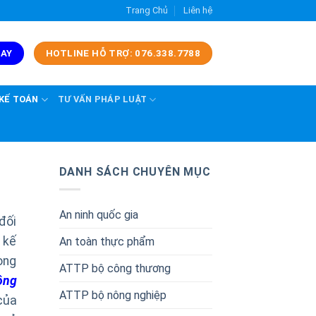
Trang Chủ
Liên hệ
GAY
HOTLINE HỖ TRỢ: 076.338.7788
 KẾ TOÁN
TƯ VẤN PHÁP LUẬT
DANH SÁCH CHUYÊN MỤC
An ninh quốc gia
đối
 kế
An toàn thực phẩm
dòng
ATTP bộ công thương
ông
ATTP bộ nông nghiệp
của