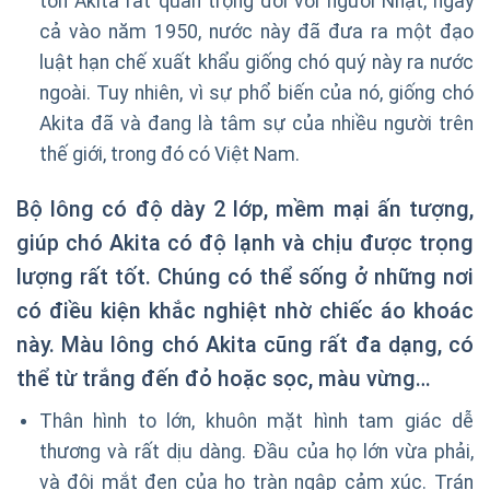
tồn Akita rất quan trọng đối với người Nhật, ngay
cả vào năm 1950, nước này đã đưa ra một đạo
luật hạn chế xuất khẩu giống chó quý này ra nước
ngoài. Tuy nhiên, vì sự phổ biến của nó, giống chó
Akita đã và đang là tâm sự của nhiều người trên
thế giới, trong đó có Việt Nam.
Bộ lông có độ dày 2 lớp, mềm mại ấn tượng,
giúp chó Akita có độ lạnh và chịu được trọng
lượng rất tốt. Chúng có thể sống ở những nơi
có điều kiện khắc nghiệt nhờ chiếc áo khoác
này. Màu lông chó Akita cũng rất đa dạng, có
thể từ trắng đến đỏ hoặc sọc, màu vừng…
Thân hình to lớn, khuôn mặt hình tam giác dễ
thương và rất dịu dàng. Đầu của họ lớn vừa phải,
và đôi mắt đen của họ tràn ngập cảm xúc. Trán