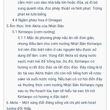
cầm một con dao nhà bếp lớn hoặc đũa, và đi bộ
xung quanh nhà, đúc phép thuật và hình phạt. Trừng
phạt kẻ lười biếng.
4.4
Ngắm pháo hoa ở Omagari.
5
Ẩm thực tỉnh Akita của Nhật Bản
5.1
Kiritanpo (cơm nướng)
5.1.1
Mặc dù phương pháp nấu ăn rất đơn giản,
nhưng điều làm cho cơm nướng Nhật Bản Kiritanpo
trở nên đặc biệt nằm ở các nguyên liệu được sử
dụng để làm: cơm. Vùng đất Akita sử dụng nước
sạch, mát mẻ để trồng lúa. Do đó, Kiritanpo có
hương vị rất độc đáo và rất độc đáo. Đây cũng là lý
do tại sao Akita thậm chí còn nổi tiếng hơn về rượu
sake và suối nước nóng. Nếu bạn có cơ hội đến đây
và thưởng thức cơm nướng Nhật Bản Kiritanpo ngay
sau vụ thu hoạch lúa, bạn sẽ hiểu tại sao tôi nói
Kiritanpo có hương vị đặc biệt!
6
Akita – Một vùng đất đáng sống với chi phí sinh hoạt
tương đối thấp.