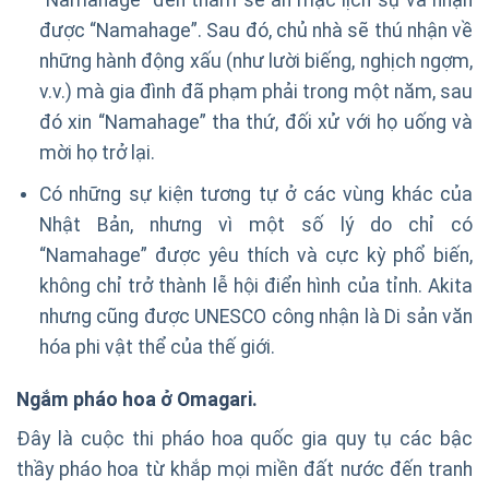
“Namahage” đến thăm sẽ ăn mặc lịch sự và nhận
được “Namahage”. Sau đó, chủ nhà sẽ thú nhận về
những hành động xấu (như lười biếng, nghịch ngợm,
v.v.) mà gia đình đã phạm phải trong một năm, sau
đó xin “Namahage” tha thứ, đối xử với họ uống và
mời họ trở lại.
Có những sự kiện tương tự ở các vùng khác của
Nhật Bản, nhưng vì một số lý do chỉ có
“Namahage” được yêu thích và cực kỳ phổ biến,
không chỉ trở thành lễ hội điển hình của tỉnh. Akita
nhưng cũng được UNESCO công nhận là Di sản văn
hóa phi vật thể của thế giới.
Ngắm pháo hoa ở Omagari.
Đây là cuộc thi pháo hoa quốc gia quy tụ các bậc
thầy pháo hoa từ khắp mọi miền đất nước đến tranh