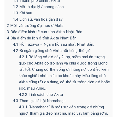
1.1
Thành phố chính : Akita
1.2
Mô tả địa lý / phong cảnh
1.3
Khí hậu
1.4
Lịch sử, văn hóa gần đây
2
Một vài trường đại học ở Akita:
3
Đặc điểm kinh tế của tỉnh Akita Nhật Bản.
4
Địa điểm du lịch ở tỉnh Akita Nhật Bản.
4.1
Hồ Tazawa – Ngắm hồ sâu nhất Nhật Bản.
4.2
Đi ngắm giống chó Akita nổi tiếng thế giới
4.2.1
Bộ lông có độ dày 2 lớp, mềm mại ấn tượng,
giúp chó Akita có độ lạnh và chịu được trọng lượng
rất tốt. Chúng có thể sống ở những nơi có điều kiện
khắc nghiệt nhờ chiếc áo khoác này. Màu lông chó
Akita cũng rất đa dạng, có thể từ trắng đến đỏ hoặc
sọc, màu vừng…
4.2.2
Tính cách chó Akita
4.3
Tham gia lễ hội Namahage.
4.3.1
“Namahage” là một sự kiện trong đó những
người tham gia đeo mặt nạ, mặc váy làm bằng rơm,