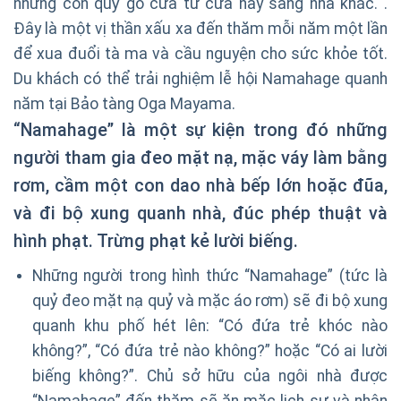
những con quỷ gõ cửa từ cửa này sang nhà khác. .
Đây là một vị thần xấu xa đến thăm mỗi năm một lần
để xua đuổi tà ma và cầu nguyện cho sức khỏe tốt.
Du khách có thể trải nghiệm lễ hội Namahage quanh
năm tại Bảo tàng Oga Mayama.
“Namahage” là một sự kiện trong đó những
người tham gia đeo mặt nạ, mặc váy làm bằng
rơm, cầm một con dao nhà bếp lớn hoặc đũa,
và đi bộ xung quanh nhà, đúc phép thuật và
hình phạt. Trừng phạt kẻ lười biếng.
Những người trong hình thức “Namahage” (tức là
quỷ đeo mặt nạ quỷ và mặc áo rơm) sẽ đi bộ xung
quanh khu phố hét lên: “Có đứa trẻ khóc nào
không?”, “Có đứa trẻ nào không?” hoặc “Có ai lười
biếng không?”. Chủ sở hữu của ngôi nhà được