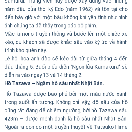
Samurai. Trang viên này được xây dựng vào những
năm đầu của thời kỳ Edo (năm 1962) và tồn tại cho
đến bây giờ với một bầu không khí yên tĩnh như hình
ảnh chúng ta đã thấy trong các bộ phim.
Mặc kimono truyền thống và bước lên một chiếc xe
kéo, du khách sẽ được khắc sâu vào ký ức về hành
trình khó quên này.
Lễ hội hoa anh đào sẽ kéo dài từ giữa tháng 4 đến
đầu tháng 5. Buổi biểu diễn “Ngọn lửa Kamakura” sẽ
diễn ra vào ngày 13 và 14 tháng 2.
Hồ Tazawa – Ngắm hồ sâu nhất Nhật Bản.
Hồ Tazawa được bao phủ bởi một màu nước xanh
trong suốt ấn tượng. Không chỉ vậy, độ sâu của hồ
cũng rất đáng để chiêm ngưỡng, bởi hồ Tazawa sâu
423m – được mệnh danh là hồ sâu nhất Nhật Bản.
Ngoài ra còn có một truyền thuyết về Tatsuko Hime