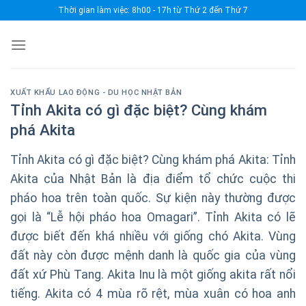
Skip
Thời gian làm việc: 8h00 - 17h từ Thứ 2 đến Thứ 7
to
content
XUẤT KHẨU LAO ĐỘNG - DU HỌC NHẬT BẢN
Tỉnh Akita có gì đặc biệt? Cùng khám
phá Akita
Tỉnh Akita có gì đặc biệt? Cùng khám phá Akita: Tỉnh
Akita của Nhật Bản là địa điểm tổ chức cuộc thi
pháo hoa trên toàn quốc. Sự kiện này thường được
gọi là “Lễ hội pháo hoa Omagari”. Tỉnh Akita có lẽ
được biết đến khá nhiều với giống chó Akita. Vùng
đất này còn được mệnh danh là quốc gia của vùng
đất xứ Phù Tang. Akita Inu là một giống akita rất nổi
tiếng. Akita có 4 mùa rõ rệt, mùa xuân có hoa anh