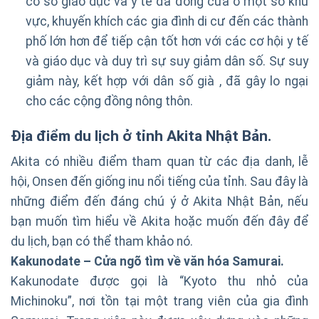
cơ sở giáo dục và y tế đã đóng cửa ở một số khu
vực, khuyến khích các gia đình di cư đến các thành
phố lớn hơn để tiếp cận tốt hơn với các cơ hội y tế
và giáo dục và duy trì sự suy giảm dân số. Sự suy
giảm này, kết hợp với dân số già , đã gây lo ngại
cho các cộng đồng nông thôn.
Địa điểm du lịch ở tỉnh Akita Nhật Bản.
Akita có nhiều điểm tham quan từ các địa danh, lễ
hội, Onsen đến giống inu nổi tiếng của tỉnh. Sau đây là
những điểm đến đáng chú ý ở Akita Nhật Bản, nếu
bạn muốn tìm hiểu về Akita hoặc muốn đến đây để
du lịch, bạn có thể tham khảo nó.
Kakunodate – Cửa ngõ tìm về văn hóa Samurai.
Kakunodate được gọi là “Kyoto thu nhỏ của
Michinoku”, nơi tồn tại một trang viên của gia đình