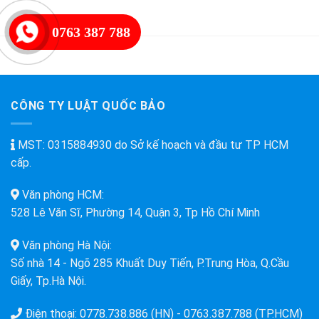
Biên
Khoa
Du
Học
Học
0763 387 788
Và
Miễn
Công
Phí
Nghệ
Tư
Nhân
CÔNG TY LUẬT QUỐC BẢO
MST: 0315884930 do Sở kế hoạch và đầu tư TP HCM
cấp.
Văn phòng HCM:
528 Lê Văn Sĩ, Phường 14, Quận 3, Tp Hồ Chí Minh
Văn phòng Hà Nội:
Số nhà 14 - Ngõ 285 Khuất Duy Tiến, P.Trung Hòa, Q.Cầu
Giấy, Tp.Hà Nội.
Điện thoại:
0778.738.886 (HN)
-
0763.387.788 (TP.HCM)