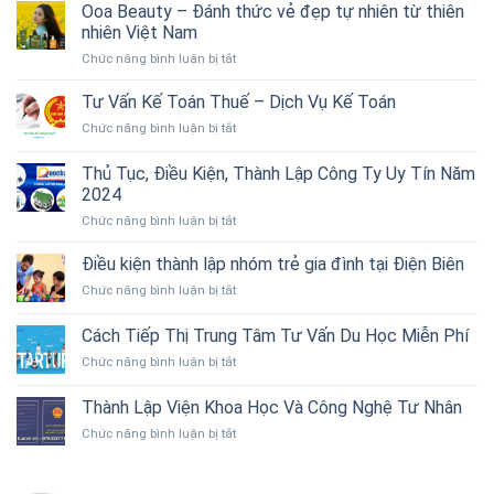
Ooa Beauty – Đánh thức vẻ đẹp tự nhiên từ thiên
nhiên Việt Nam
ở
Chức năng bình luận bị tắt
Ooa
Beauty
Tư Vấn Kế Toán Thuế – Dịch Vụ Kế Toán
–
ở
Chức năng bình luận bị tắt
Đánh
Tư
thức
Vấn
Thủ Tục, Điều Kiện, Thành Lập Công Ty Uy Tín Năm
vẻ
Kế
đẹp
2024
Toán
tự
ở
Chức năng bình luận bị tắt
Thuế
nhiên
Thủ
–
từ
Tục,
Dịch
Điều kiện thành lập nhóm trẻ gia đình tại Điện Biên
thiên
Điều
Vụ
nhiên
ở
Chức năng bình luận bị tắt
Kiện,
Kế
Việt
Điều
Thành
Toán
Nam
kiện
Cách Tiếp Thị Trung Tâm Tư Vấn Du Học Miễn Phí
Lập
thành
Công
ở
Chức năng bình luận bị tắt
lập
Ty
Cách
nhóm
Uy
Tiếp
trẻ
Thành Lập Viện Khoa Học Và Công Nghệ Tư Nhân
Tín
Thị
gia
Năm
ở
Chức năng bình luận bị tắt
Trung
đình
2024
Thành
Tâm
tại
Lập
Tư
Điện
Viện
Vấn