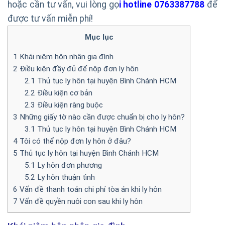
hoặc cần tư vấn, vui lòng gọ
i hotline 0763387788
để
được tư vấn miễn phí!
Mục lục
1
Khái niệm hôn nhân gia đình
2
Điều kiện đầy đủ để nộp đơn ly hôn
2.1
Thủ tục ly hôn tại huyện Bình Chánh HCM
2.2
Điều kiện cơ bản
2.3
Điều kiện ràng buộc
3
Những giấy tờ nào cần được chuẩn bị cho ly hôn?
3.1
Thủ tục ly hôn tại huyện Bình Chánh HCM
4
Tôi có thể nộp đơn ly hôn ở đâu?
5
Thủ tục ly hôn tại huyện Bình Chánh HCM
5.1
Ly hôn đơn phương
5.2
Ly hôn thuận tình
6
Vấn đề thanh toán chi phí tòa án khi ly hôn
7
Vấn đề quyền nuôi con sau khi ly hôn