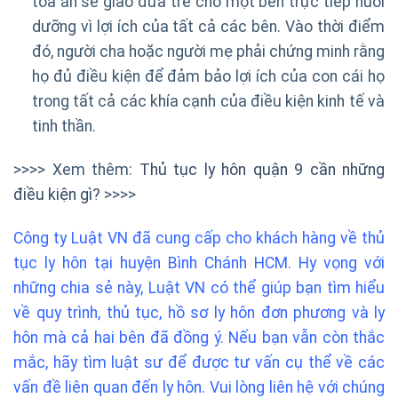
tòa án sẽ giao đứa trẻ cho một bên trực tiếp nuôi
dưỡng vì lợi ích của tất cả các bên. Vào thời điểm
đó, người cha hoặc người mẹ phải chứng minh rằng
họ đủ điều kiện để đảm bảo lợi ích của con cái họ
trong tất cả các khía cạnh của điều kiện kinh tế và
tinh thần.
>>>> Xem thêm:
Thủ tục ly hôn quận 9 cần những
điều kiện gì?
>>>>
Công ty Luật VN đã cung cấp cho khách hàng về thủ
tục ly hôn tại huyện Bình Chánh HCM. Hy vọng với
những chia sẻ này, Luật VN có thể giúp bạn tìm hiểu
về quy trình, thủ tục, hồ sơ ly hôn đơn phương và ly
hôn mà cả hai bên đã đồng ý. Nếu bạn vẫn còn thắc
mắc, hãy tìm luật sư để được tư vấn cụ thể về các
vấn đề liên quan đến ly hôn. Vui lòng liên hệ với chúng