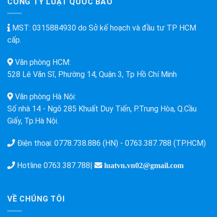
CÔNG TY LUẬT QUỐC BẢO
MST: 0315884930 do Sở kế hoạch và đầu tư TP HCM
cấp.
Văn phòng HCM:
528 Lê Văn Sĩ, Phường 14, Quận 3, Tp Hồ Chí Minh
Văn phòng Hà Nội:
Số nhà 14 - Ngõ 285 Khuất Duy Tiến, P.Trung Hòa, Q.Cầu
Giấy, Tp.Hà Nội.
Điện thoại:
0778.738.886 (HN)
-
0763.387.788 (TP.HCM)
Hotline
0763.387.788
|
luatvn.vn02@gmail.com
VỀ CHÚNG TÔI