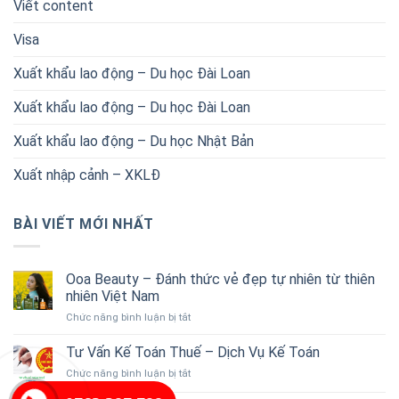
Viết content
Visa
Xuất khẩu lao động – Du học Đài Loan
Xuất khẩu lao động – Du học Đài Loan
Xuất khẩu lao động – Du học Nhật Bản
Xuất nhập cảnh – XKLĐ
BÀI VIẾT MỚI NHẤT
Ooa Beauty – Đánh thức vẻ đẹp tự nhiên từ thiên
nhiên Việt Nam
ở
Chức năng bình luận bị tắt
Ooa
Beauty
Tư Vấn Kế Toán Thuế – Dịch Vụ Kế Toán
–
ở
Chức năng bình luận bị tắt
Đánh
Tư
thức