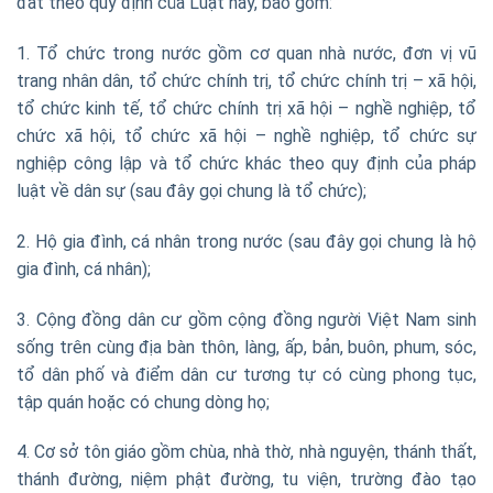
đất theo quy định của Luật này, bao gồm:
1. Tổ chức trong nước gồm cơ quan nhà nước, đơn vị vũ
trang nhân dân, tổ chức chính trị, tổ chức chính trị – xã hội,
tổ chức kinh tế, tổ chức chính trị xã hội – nghề nghiệp, tổ
chức xã hội, tổ chức xã hội – nghề nghiệp, tổ chức sự
nghiệp công lập và tổ chức khác theo quy định của pháp
luật về dân sự (sau đây gọi chung là tổ chức);
2. Hộ gia đình, cá nhân trong nước (sau đây gọi chung là hộ
gia đình, cá nhân);
3. Cộng đồng dân cư gồm cộng đồng người Việt Nam sinh
sống trên cùng địa bàn thôn, làng, ấp, bản, buôn, phum, sóc,
tổ dân phố và điểm dân cư tương tự có cùng phong tục,
tập quán hoặc có chung dòng họ;
4. Cơ sở tôn giáo gồm chùa, nhà thờ, nhà nguyện, thánh thất,
thánh đường, niệm phật đường, tu viện, trường đào tạo