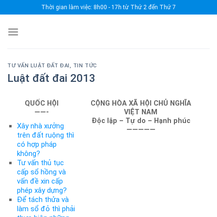
Skip
Thời gian làm việc: 8h00 - 17h từ Thứ 2 đến Thứ 7
to
content
TƯ VẤN LUẬT ĐẤT ĐAI
,
TIN TỨC
Luật đất đai 2013
QUỐC HỘI
CỘNG HÒA XÃ HỘI CHỦ NGHĨA
——-
VIỆT NAM
Độc lập – Tự do – Hạnh phúc
Xây nhà xưởng
—————
trên đất ruộng thì
có hợp pháp
không?
Tư vấn thủ tục
cấp sổ hồng và
vấn đề xin cấp
phép xây dựng?
Để tách thửa và
làm sổ đỏ thì phải